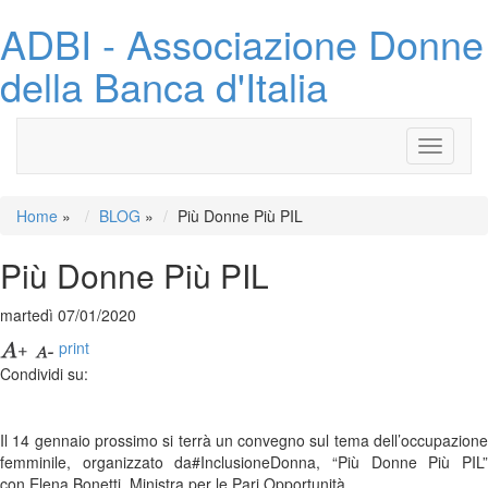
ADBI - Associazione Donne
della Banca d'Italia
Toggle
navigati
Home
»
BLOG
»
Più Donne Più PIL
Più Donne Più PIL
martedì 07/01/2020
print
Condividi su:
Il 14 gennaio prossimo si terrà un convegno sul tema dell’occupazione
femminile, organizzato da#InclusioneDonna, “Più Donne Più PIL”
con Elena Bonetti, Ministra per le Pari Opportunità.