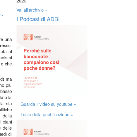
2026
Vai all'archivio »
n-
I Podcast di ADBI
re una
presso
ota al
anismi
a e che
ud) ma
no più
 basso
tato la
lia sta
Guarda il video su youtube »
litiche
Testo della pubblicazione »
 della
i piani
e delle
edi di