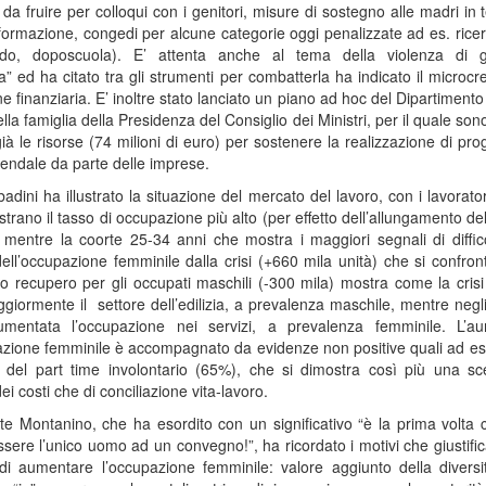
da fruire per colloqui con i genitori, misure di sostegno alle madri in 
i formazione, congedi per alcune categorie oggi penalizzate ad es. ricer
nido, doposcuola). E’ attenta anche al tema della violenza di 
” ed ha citato tra gli strumenti per combatterla ha indicato il microcr
e finanziaria. E’ inoltre stato lanciato un piano ad hoc del Dipartimento
ella famiglia della Presidenza del Consiglio dei Ministri, per il quale son
ià le risorse (74 milioni di euro) per sostenere la realizzazione di prog
iendale da parte delle imprese.
adini ha illustrato la situazione del mercato del lavoro, con i lavorato
rano il tasso di occupazione più alto (per effetto dell’allungamento del
) mentre la coorte 25-34 anni che mostra i maggiori segnali di diffico
ell’occupazione femminile dalla crisi (+660 mila unità) che si confron
 recupero per gli occupati maschili (-300 mila) mostra come la crisi
ggiormente il settore dell’edilizia, a prevalenza maschile, mentre negli
mentata l’occupazione nei servizi, a prevalenza femminile. L’a
azione femminile è accompagnato da evidenze non positive quali ad e
a del part time involontario (65%), che si dimostra così più una sce
ei costi che di conciliazione vita-lavoro.
nte Montanino, che ha esordito con un significativo “è la prima volta 
ssere l’unico uomo ad un convegno!”, ha ricordato i motivi che giustifi
di aumentare l’occupazione femminile: valore aggiunto della diversit