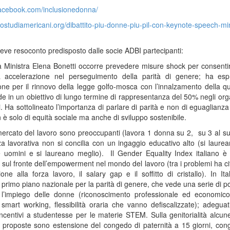
facebook.com/inclusionedonna/
trostudiamericani.org/dibattito-piu-donne-piu-pil-con-keynote-speech-mi
eve resoconto predisposto dalle socie ADBI partecipanti:
 Ministra Elena Bonetti occorre prevedere misure shock per consenti
a accelerazione nel perseguimento della parità di genere; ha es
one per il rinnovo della legge golfo-mosca con l’innalzamento della qu
e in un obiettivo di lungo termine di rappresentanza del 50% negli org
li. Ha sottolineato l’importanza di parlare di parità e non di eguaglianz
 è solo di equità sociale ma anche di sviluppo sostenibile.
 mercato del lavoro sono preoccupanti (lavora 1 donna su 2, su 3 al s
a lavorativa non si concilia con un ingaggio educativo alto (si laurea
 uomini e si laureano meglio). Il Gender Equality Index italiano è
o sul fronte dell’empowerment nel mondo del lavoro (tra i problemi ha ci
one alla forza lavoro, il salary gap e il soffitto di cristallo). In Ita
 primo piano nazionale per la parità di genere, che vede una serie di po
r l’impiego delle donne (riconoscimento professionale ed economico
 smart working, flessibilità oraria che vanno defiscalizzate); adeguat
 incentivi a studentesse per le materie STEM. Sulla genitorialità alcun
 proposte sono estensione del congedo di paternità a 15 giorni, cong