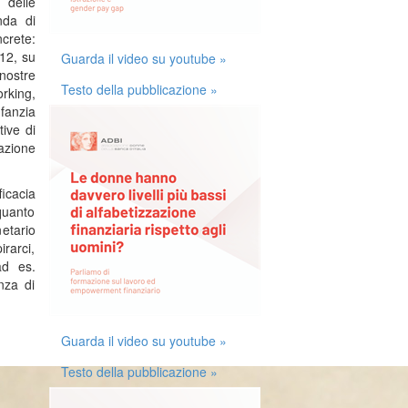
 delle
nda di
ncrete:
012, su
Guarda il video su youtube »
nostre
Testo della pubblicazione »
orking,
nfanzia
tive di
azione
ficacia
quanto
etario
rarci,
ad es.
nza di
Guarda il video su youtube »
Testo della pubblicazione »