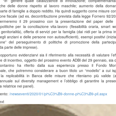
“in” genere quale catalizzatrice di innovazione; complementarità
stiche delle donne rispetto al lavoro maschile; aumento della doma
 parte di famiglie a doppio reddito. Ha quindi suggerito come misure co
ione fiscale (ad es. decontribuzione prevista dalla legge Fornero 92/2
ffermeremo il 29 prossimo con la presentazione del paper delle 
politiche per la conciliazione vita-lavoro (flessibilità oraria, smart w
genitorialità), offerta di servizi per la famiglia (dai nidi per la prima i
egli anziani e delle persone non autosufficienti), esempi positivi (inizia
zione” del perseguimento di politiche di promozione della partecip
da parte delle imprese).
pportuno evidenziarvi sia il riferimento alla necessità di valutare l’ef
re di incentivo, oggetto del prossimo evento ADBI del 29 gennaio, sia 
ntanino ha riferito dalla sua esperienza presso il Fondo Mon
nale, che potremmo considerare a buon titolo un “modello” a cui ispi
 la replicabilità in Banca delle misure che riteniamo più valide (
annuale sul diversity management e l’obbligo di garantire la prese
 relatrice nei panel).
vento:
/newseventi/2020/01/pi%C3%B9-donne-pi%C3%B9-pil.aspx
ext