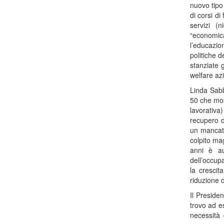
nuovo tipo 
di corsi d
servizi (
“economica
l’educazion
politiche d
stanziate g
welfare az
Linda Sabb
50 che most
lavorativa
recupero d
un mancato
colpito ma
anni è au
dell’occup
la crescit
riduzione d
Il Preside
trovo ad e
necessità 