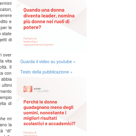
termini
catori,
genere
edito e
 per le
o state
etti di
ri over
la vita
Guarda il video su youtube »
ltà. Il
Testo della pubblicazione »
ta con
 abbia
 ultimi
umento
sempio
lta di
che mi
cano la
à “di”