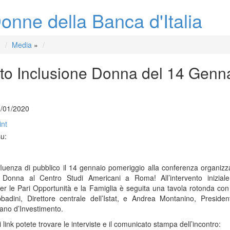
onne della Banca d'Italia
Media
»
to Inclusione Donna del 14 Genn
8/01/2020
int
su:
luenza di pubblico il 14 gennaio pomeriggio alla conferenza organizz
e Donna al Centro Studi Americani a Roma! All’intervento iniziale
er le Pari Opportunità e la Famiglia è seguita una tavola rotonda con
adini, Direttore centrale dell’Istat, e Andrea Montanino, Presiden
iano d’Investimento.
 link potete trovare le interviste e il comunicato stampa dell’incontro: