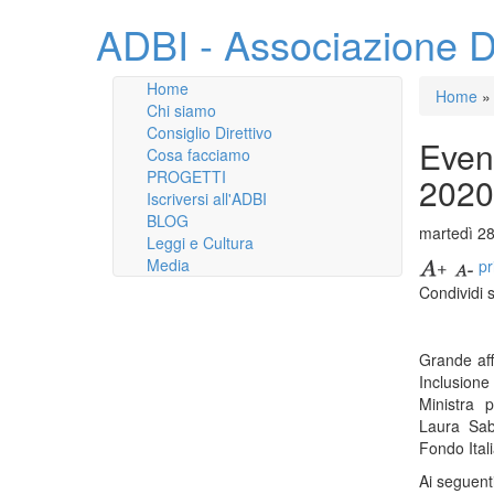
ADBI - Associazione D
Home
Home
»
Chi siamo
Consiglio Direttivo
Even
Cosa facciamo
PROGETTI
2020
Iscriversi all'ADBI
BLOG
martedì 2
Leggi e Cultura
Media
pr
Condividi 
Grande aff
Inclusion
Ministra p
Laura Sabb
Fondo Ital
Ai seguenti