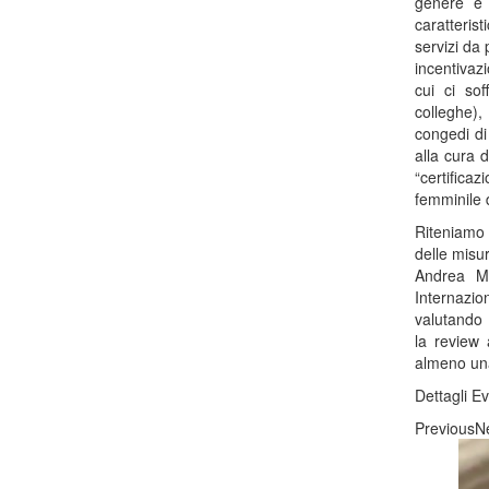
genere e 
caratteri
servizi da
incentivaz
cui ci so
colleghe), 
congedi di 
alla cura d
“certifica
femminile 
Riteniamo o
delle misu
Andrea Mo
Internazio
valutando
la review 
almeno una
Dettagli E
Previous
N