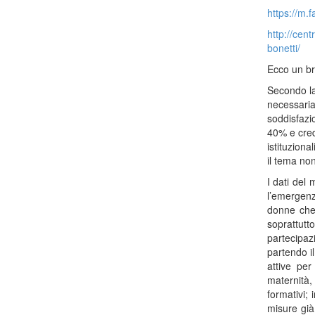
https://m.
http://cen
bonetti/
Ecco un br
Secondo la
necessari
soddisfazi
40% e cred
istituziona
il tema non
I dati del
l’emergenz
donne che
soprattutt
partecipazi
partendo il
attive pe
maternità,
formativi;
misure già