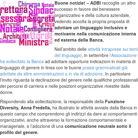
Buone notizie! – ADBI
raccoglie un altro
successo in favore del benessere
organizzativo e della cultura aziendale,
vedendo accolta la propria proposta di
adottare un linguaggio inclusivo e
motivante nella comunicazione interna
ed esterna della Banca.
Nell’ambito delle
attività intraprese sui temi
del linguaggio
, in settembre
l’Associazione
ha sollecitato la Banca
ad adottare opportune indicazioni in materia di
linguaggio di genere in linea con le buone
prassi grammaticali già
adottate da altre amministrazioni o in via di adozione
. In particolare
l’invito riguarda la declinazione del genere nelle qualifiche professionali
dei percorsi di carriera e nelle posizioni organizzative rivestite dalle
donne.
Rispondendo alla sollecitazione, la responsabile della
Funzione
Diversity, Anna Fredella,
ha illustrato le attività avviate dalla Banca in
questo campo che comprendono gli indirizzi da dare ai comportamenti
organizzativi, anche attraverso la formazione comportamentale e
manageriale, e l’adozione di una
comunicazione neutrale sotto il
profilo del genere.