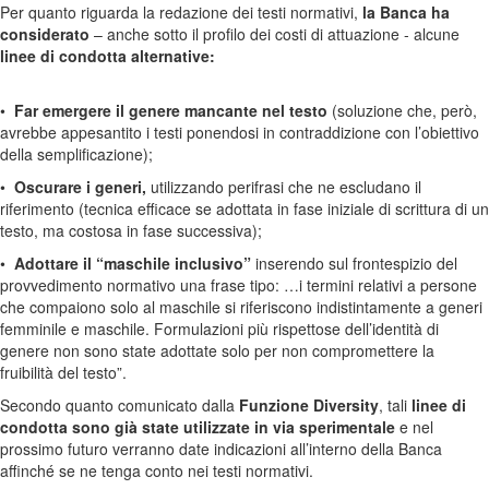
Per quanto riguarda la redazione dei testi normativi,
la Banca ha
considerato
– anche sotto il profilo dei costi di attuazione - alcune
linee di condotta alternative:
•
Far emergere il genere mancante nel testo
(soluzione che, però,
avrebbe appesantito i testi ponendosi in contraddizione con l’obiettivo
della semplificazione);
•
Oscurare i generi,
utilizzando perifrasi che ne escludano il
riferimento (tecnica efficace se adottata in fase iniziale di scrittura di un
testo, ma costosa in fase successiva);
•
Adottare il “maschile inclusivo”
inserendo sul frontespizio del
provvedimento normativo una frase tipo: …i termini relativi a persone
che compaiono solo al maschile si riferiscono indistintamente a generi
femminile e maschile. Formulazioni più rispettose dell’identità di
genere non sono state adottate solo per non compromettere la
fruibilità del testo”.
Secondo quanto comunicato dalla
Funzione Diversity
, tali
linee di
condotta sono già state utilizzate in via sperimentale
e nel
prossimo futuro verranno date indicazioni all’interno della Banca
affinché se ne tenga conto nei testi normativi.