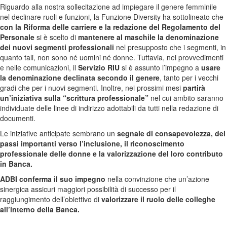
Riguardo alla nostra sollecitazione ad impiegare il genere femminile
nel declinare ruoli e funzioni, la Funzione Diversity ha sottolineato che
con la Riforma delle carriere e la redazione del Regolamento del
Personale
si è scelto di
mantenere al maschile la denominazione
dei nuovi segmenti professionali
nel presupposto che i segmenti, in
quanto tali, non sono né uomini né donne. Tuttavia, nei provvedimenti
e nelle comunicazioni, il
Servizio RIU
si è assunto l’impegno a
usare
la denominazione declinata secondo il genere
, tanto per i vecchi
gradi che per i nuovi segmenti. Inoltre, nei prossimi mesi
partirà
un’iniziativa sulla “scrittura professionale”
nel cui ambito saranno
individuate delle linee di indirizzo adottabili da tutti nella redazione di
documenti.
Le iniziative anticipate sembrano un
segnale di consapevolezza, dei
passi importanti verso l’inclusione, il riconoscimento
professionale delle donne e la valorizzazione del loro contributo
in Banca.
ADBI conferma il suo impegno
nella convinzione che un’azione
sinergica assicuri maggiori possibilità di successo per il
raggiungimento dell’obiettivo di
valorizzare il ruolo delle colleghe
all’interno della Banca.