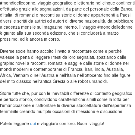
#mondidelledonne, viaggio geografico e letterario nei cinque continenti
effettuato grazie alle segnalazioni, da parte del personale della Banca
d'Italia, di romanzi e racconti su storie di donne appartenenti a Paesi
diversi e scritti da autrici ed autori di diverse nazionalità, da pubblicare
a cadenza mensile sul magazine interno. Il viaggio #mondidelledonne
è giunto alla sua seconda edizione, che si concluderà a marzo
prossimo, ed è ancora in corso.
Diverse socie hanno accolto l'invito a raccontare come e perché
valesse la pena di leggere i testi da loro segnalati, spaziando dalle
graphic novel a racconti, romanzi e saggi e dalle storie di donne nei
mondi moderni e contemporanei di Francia, Iran, India, Australia,
Africa, Vietnam o nell'Austria e nell'Italia nell'ottocento fino alle figure
del mito classico nell'antica Grecia o alle robot umanoidi.
Storie tutte che, pur con le inevitabili differenze di contesto geografico
e periodo storico, condividono caratteristiche simili come la lotta per
l'emancipazione e l'affrontare le diverse sfaccettature dell'esperienza
femminile creando multiple occasioni di riflessione e discussione.
Potete leggerle
qui
e viaggiare con loro. Buon viaggio!