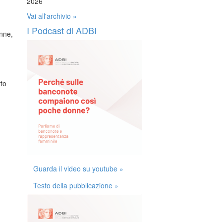
2026
Vai all'archivio »
I Podcast di ADBI
onne,
tto
Guarda il video su youtube »
Testo della pubblicazione »