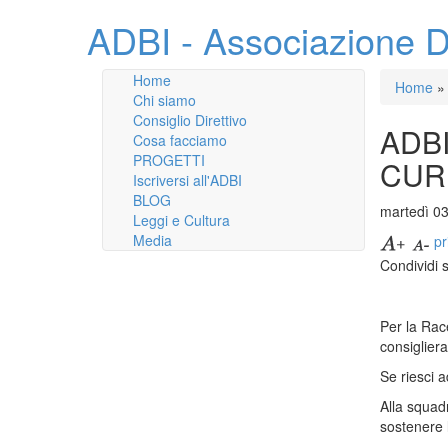
ADBI - Associazione D
Home
Home
»
Chi siamo
Consiglio Direttivo
ADB
Cosa facciamo
PROGETTI
CUR
Iscriversi all'ADBI
BLOG
martedì 0
Leggi e Cultura
Media
pr
Condividi 
Per la Rac
consiglier
Se riesci a
Alla squad
sostenere 