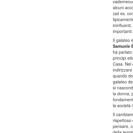
vademecum,
alcuni acco
(ad es. com
tipicamente
ininfluenti
importanti.
Il galateo 
Samuele B
ha parlato
principi e
Casa. Nel 
indirizzare
quando dopo
galateo de
si nascond
la donna, 
fondamenta
la società 
Il cambiam
rispettoso
pensare, c
della temat