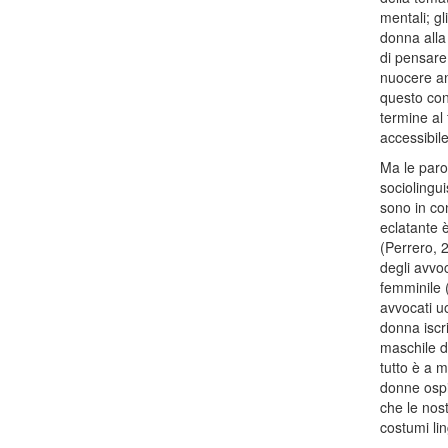
mentali; gl
donna alla 
di pensare
nuocere an
questo cont
termine al
accessibile
Ma le paro
sociolingui
sono in con
eclatante è
(Perrero, 
degli avvoc
femminile (
avvocati uo
donna iscri
maschile d
tutto è a m
donne ospi
che le nost
costumi lin