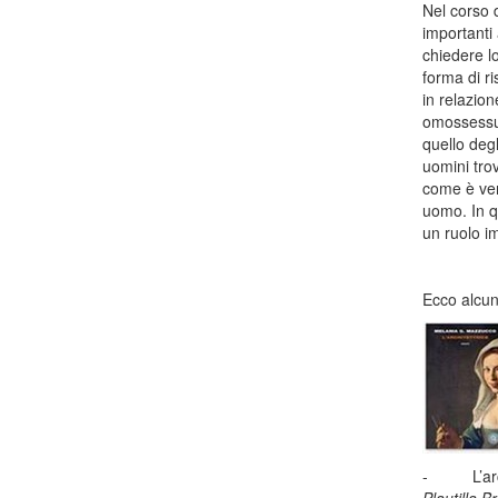
Nel corso 
importanti 
chiedere lo
forma di ri
in relazio
omossessua
quello deg
uomini tro
come è vero
uomo. In q
un ruolo i
Ecco alcuni
- L’archit