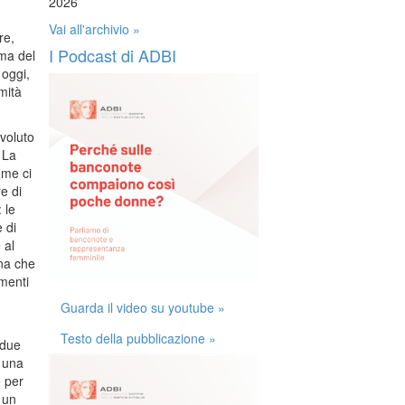
2026
Vai all'archivio »
re,
I Podcast di ADBI
ema del
 oggi,
mità
 voluto
 La
ome ci
e di
 le
 di
 al
gna che
ementi
Guarda il video su youtube »
Testo della pubblicazione »
 due
a una
e per
 un