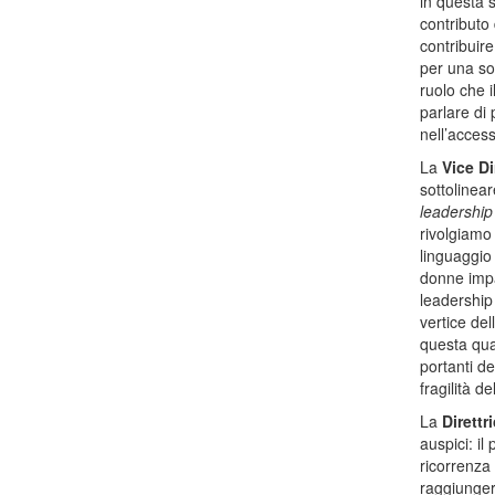
in questa s
contributo 
contribuir
per una soc
ruolo che 
parlare di
nell’access
La
Vice Di
sottolinea
leadership
rivolgiamo 
linguaggio
donne impa
leadership
vertice de
questa qual
portanti d
fragilità d
La
Direttr
auspici: il
ricorrenza 
raggiungere