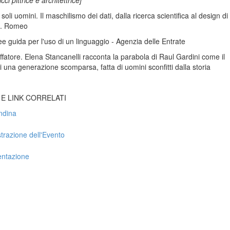
icci pittrice e architettrice]
uomini. Il maschilismo dei dati, dalla ricerca scientifica al design di
G. Romeo
ida per l'uso di un linguaggio - Agenzia delle Entrate
tore. Elena Stancanelli racconta la parabola di Raul Gardini come il
 una generazione scomparsa, fatta di uomini sconfitti dalla storia
 E LINK CORRELATI
ndina
trazione dell'Evento
entazione