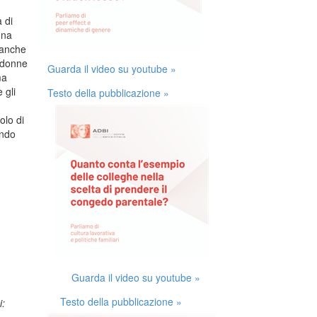
 di
una
i anche
 donne
Guarda il video su youtube »
ma
 gli
Testo della pubblicazione »
ì
olo di
endo
Guarda il video su youtube »
Testo della pubblicazione »
i: