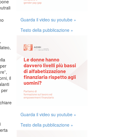
opone
utrali
Guarda il video su youtube »
no
Testo della pubblicazione »
.
lateo,
lla
 per
re”,
ni, il
lanti
 per
chiare
Guarda il video su youtube »
i
Testo della pubblicazione »
erta