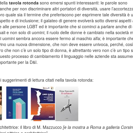
della
tavola rotonda
sono emersi spunti interessanti: le parole sono
anche per non discriminare altri portatori di diversità, usare l’accortezza
ro quale sia il termine che preferiscono per esprimere tale diversità è 
spetto e di inclusione; il galateo di genere evolverà sotto diversi aspett
ne alle persone LGBT ed è importante che si cominci a parlare anche di
li e non solo di uomini; il ruolo delle donne è cambiato nella società 
li uomini sembra ancora essere fermo al maschio alfa; è importante che
vino una nuova dimensione, che non deve essere univoca, perché, cos
 che non c’è un solo tipo di donna, è altrettanto vero non c’è un tipo s
uesto processo di cambiamento il linguaggio nelle aziende sta assum
mportante per la D&I.
 suggerimenti di lettura citati nella tavola rotonda:
ettrice: il libro di M. Mazzucco
[e la mostra a Roma a galleria Corsin