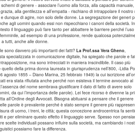
i schemi di genere - associare l’uomo alla forza, alla capacità manuale, 
grazia, alla gentilezza e all’empatia - rischiano di intrappolare il nostr
 e dunque di agire, non solo delle donne. La segregazione dei generi 
che agli uomini quando essi non rispecchiano i canoni della società. In
esto il linguaggio può fare tanto per abbattere le barriere perché l’uso
 femminile, ad esempio di una professione, rende qualcosa potenzialm
 a tutti, anche alle donne.
le sono davvero più importanti dei fatti?
La Prof.ssa Vera Gheno
,
sta specializzata in comunicazione digitale, ha spiegato che parole e fat
trapposizione, ma sono intrecciati in maniera inscindibile. Il caso più
 quello della prima donna laureata in giurisprudenza nell’800, -Lidia Po
26 agosto 1855 – Diano Marina, 25 febbraio 1949) la cui iscrizione all’o
ati era stata rifiutata anche perché non esisteva il termine avvocato al
l’assenza del nome sembrava giustificare il dato di fatto di avere solo
mini, da qui l’importanza delle parole). Lei fece ricorso è divenne la p
tta all’Ordine degli Avvocati. Bisogna abituarsi a pensare che il genere
elle parole è prevalente perché è stato sempre il genere più rappresen
isura di uomo, i treni, le città; questa concezione androcentrica fa senti
ti e per eliminare questo effetto il linguaggio serve. Spesso non pensi
re scelte individuali possano influire sulla società, ma cambiando i nost
guistici possiamo fare la differenza.