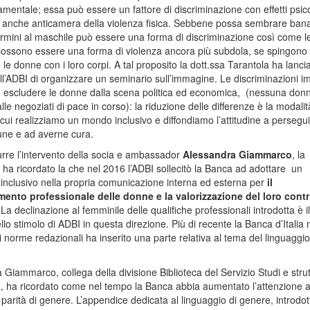
mentale; essa può essere un fattore di discriminazione con effetti psico
, anche anticamera della violenza fisica. Sebbene possa sembrare bana
termini al maschile può essere una forma di discriminazione così come l
ossono essere una forma di violenza ancora più subdola, se spingono
e le donne con i loro corpi. A tal proposito la dott.ssa Tarantola ha lancia
l’ADBI di organizzare un seminario sull’immagine. Le discriminazioni im
 escludere le donne dalla scena politica ed economica, (nessuna don
lle negoziati di pace in corso): la riduzione delle differenze è la modalit
cui realizziamo un mondo inclusivo e diffondiamo l’attitudine a perseguir
ne e ad averne cura.
durre l’intervento della socia e ambassador
Alessandra Giammarco
, la
 ha ricordato la che nel 2016 l’ADBI sollecitò la Banca ad adottare un
 inclusivo nella propria comunicazione interna ed esterna per
il
mento professionale delle donne e la valorizzazione del loro cont
La declinazione al femminile delle qualifiche professionali introdotta è il
ello stimolo di ADBI in questa direzione. Più di recente la Banca d’Italia 
 norme redazionali ha inserito una parte relativa al tema del linguaggio
 Giammarco, collega della divisione Biblioteca del Servizio Studi e stru
 ha ricordato come nel tempo la Banca abbia aumentato l’attenzione a
parità di genere. L’appendice dedicata al linguaggio di genere, introdot