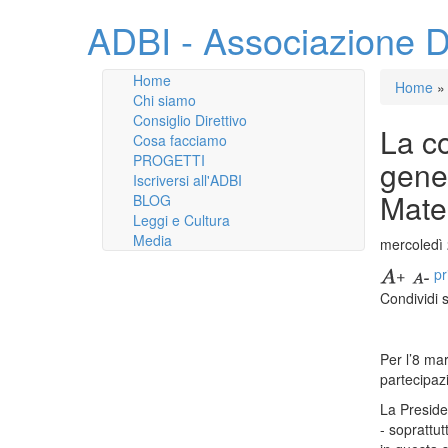
ADBI - Associazione D
Home
Home
»
Chi siamo
Consiglio Direttivo
La co
Cosa facciamo
PROGETTI
gener
Iscriversi all'ADBI
Mater
BLOG
Leggi e Cultura
Media
mercoledì
pr
Condividi 
Per l’8 ma
partecipazi
La Presid
- soprattut