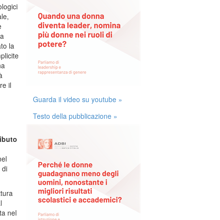
logici
le,
e
 a
to la
plicite
na
à
e il
Guarda il video su youtube »
Testo della pubblicazione »
ributo
nel
 di
ttura
l
ta nel