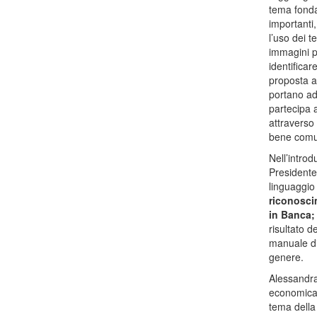
tema fonda
importanti
l’uso dei 
immagini p
identificar
proposta al
portano ad
partecipa a
attraverso 
bene comu
Nell’intro
Presidente
linguaggio
riconosci
in Banca;
risultato d
manuale di
genere.
Alessandra
economica,
tema della 