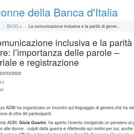
onne della Banca d'Italia
BLOG
»
La comunicazione inclusiva e la parità di gener...
municazione inclusiva e la parità 
e: l’importanza delle parole –
iale e registrazione
 23/03/2022
int
su:
rzo ADBI ha organizzato un incontro sul linguaggio di genere che ha vis
one di oltre 90 partecipanti.
ente ADBI,
Gioia Guarini
, ha aperto l’evento rivolgendo un pensiero ai 
to alle donne - colpiti dalla guerra e riflettendo sui motivi per cui, anche