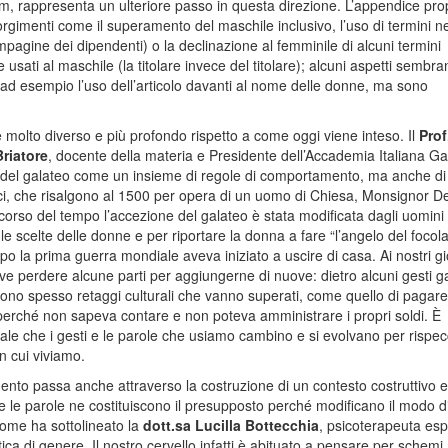
 rappresenta un ulteriore passo in questa direzione. L’appendice pr
rgimenti come il superamento del maschile inclusivo, l’uso di termini ne
pagine dei dipendenti) o la declinazione al femminile di alcuni termini
 usati al maschile (la titolare invece del titolare); alcuni aspetti sembra
, ad esempio l’uso dell’articolo davanti al nome delle donne, ma sono
è molto diverso e più profondo rispetto a come oggi viene inteso. Il
Prof
riatore
, docente della materia e Presidente dell’Accademia Italiana Ga
 del galateo come un insieme di regole di comportamento, ma anche di
tici, che risalgono al 1500 per opera di un uomo di Chiesa, Monsignor De
corso del tempo l’accezione del galateo è stata modificata dagli uomini
 le scelte delle donne e per riportare la donna a fare “l’angelo del focola
 la prima guerra mondiale aveva iniziato a uscire di casa. Ai nostri gior
ve perdere alcune parti per aggiungerne di nuove: dietro alcuni gesti ga
ono spesso retaggi culturali che vanno superati, come quello di pagare
perché non sapeva contare e non poteva amministrare i propri soldi. È
le che i gesti e le parole che usiamo cambino e si evolvano per rispec
in cui viviamo.
ento passa anche attraverso la costruzione di un contesto costruttivo e
 e le parole ne costituiscono il presupposto perché modificano il modo d
ome ha sottolineato la
dott.sa Lucilla Bottecchia
, psicoterapeuta esp
ica di genere. Il nostro cervello infatti è abituato a pensare per schemi