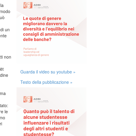
la
o modo
può
 di un
ente
ti non
ët
Guarda il video su youtube »
rdine
Testo della pubblicazione »
rima
tato:
re le
amo
ri