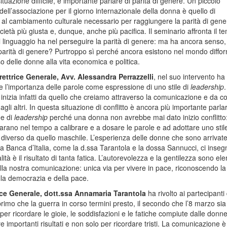
ituazione difficile, è importante parlare di parità di genere. Un piccolo
dell’associazione per il giorno internazionale della donna è quello di
e al cambiamento culturale necessario per raggiungere la parità di gene
ietà più giusta e, dunque, anche più pacifica. Il seminario affronta il t
il linguaggio ha nel perseguire la parità di genere: ma ha ancora senso,
 parità di genere? Purtroppo sì perché ancora esistono nel mondo diffor
o delle donne alla vita economica e politica.
rettrice Generale,
Avv.
Alessandra Perrazzelli
, nel suo intervento ha
re l’importanza delle parole come espressione di uno stile di
leadership
.
inizia infatti da quello che creiamo attraverso la comunicazione e da c
agli altri. In questa situazione di conflitto è ancora più importante parlar
 e di
leadership
perché una donna non avrebbe mai dato inizio conflitto:
rano nel tempo a calibrare e a dosare le parole e ad adottare uno stile
 diverso da quello maschile. L’esperienza delle donne che sono arrivate
lla Banca d’Italia, come la d.ssa Tarantola e la dossa Sannucci, ci inse
ità è il risultato di tanta fatica. L’autorevolezza e la gentilezza sono el
ella nostra comunicazione: unica via per vivere in pace, riconoscendo la
ella democrazia e della pace.
ice Generale,
dott.ssa
Annamaria Tarantola
ha rivolto ai partecipanti
 primo che la guerra in corso termini presto, il secondo che l’8 marzo si
per ricordare le gioie, le soddisfazioni e le fatiche compiute dalle donn
 importanti risultati e non solo per ricordare tristi. La comunicazione è