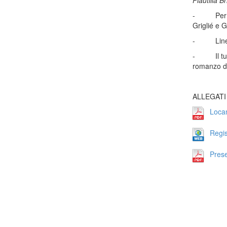
Plautilla Br
- Per soli 
Griglié e 
- Linee gu
- Il tuffa
romanzo di
ALLEGATI
Loca
Regis
Pres