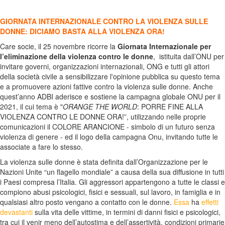
GIORNATA INTERNAZIONALE CONTRO LA VIOLENZA SULLE
DONNE: DICIAMO BASTA ALLA VIOLENZA ORA!
Care socie, il 25 novembre ricorre la
Giornata Internazionale per
l’eliminazione della violenza contro le donne
, istituita dall’ONU per
invitare governi, organizzazioni internazionali, ONG e tutti gli attori
della società civile a sensibilizzare l'opinione pubblica su questo tema
e a promuovere azioni fattive contro la violenza sulle donne. Anche
quest’anno ADBI aderisce e sostiene la campagna globale ONU per il
2021, il cui tema è "
ORANGE THE WORLD
: PORRE FINE ALLA
VIOLENZA CONTRO LE DONNE ORA!”, utilizzando nelle proprie
comunicazioni il COLORE ARANCIONE - simbolo di un futuro senza
violenza di genere - ed il logo della campagna Onu, invitando tutte le
associate a fare lo stesso.
La violenza sulle donne è stata definita dall’Organizzazione per le
Nazioni Unite “un flagello mondiale” a causa della sua diffusione in tutti
i Paesi compresa l’Italia. Gli aggressori appartengono a tutte le classi e
compiono abusi psicologici, fisici e sessuali, sul lavoro, in famiglia e in
qualsiasi altro posto vengano a contatto con le donne.
Essa
ha
effetti
devastanti
sulla vita delle vittime, in termini di danni fisici e psicologici,
tra cui il venir meno dell’autostima e dell’assertività, condizioni primarie