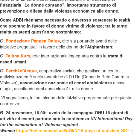
finanziaria “Le donne contano”, importante strumento di
prevenzione e difesa dalla violenza economica alle donne.
Come ADBI riteniamo necessario e doveroso sostenere le realtà
che operano in favore di donne vittime di violenza; tra le tante
realtà esistenti quest’anno sosteniamo:
Ø
Fondazione Pangea Onlus
,
che sta portando avanti delle
iniziative progettuali in favore delle donne dell’
Afghanistan
;
Ø
Talitha Kum
,
rete internazionale impegnata contro la
tratta di
esseri umani
;
Ø
Cerchi d’Acqua
, cooperativa sociale che gestisce un centro
antiviolenza ed è socia fondatrice di D.i.Re (Donne in Rete Contro la
Violenza),
associazione nazionale di centri antiviolenza
e case
rifugio, ascoltando ogni anno circa 21 mila donne.
Vi segnaliamo, infine, alcune delle iniziative programmate per questa
ricorrenza:
Ø
24 novembre
, 16.00:
avvio della campagna ONU 16 giorni di
attività ed eventi partono con la conferenza
UN International Day
for the elimination of Violence against
Women
https://trello.com/b/LazSoGkN/16-days-of-activism-2021
;