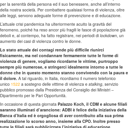
per la serenità della persona ed il suo benessere, anche all’interno
della nostra società. Per combattere qualsiasi forma di violenza, oltre
alle leggi, servono adeguate forme di prevenzione e di educazione.
L’attuale crisi pandemica ha ulteriormente acuito la gravità del
fenomeno, poiché ha reso ancor più fragili le fasce di popolazione già
deboli e, al contempo, ha fatto registrare, nei periodi di
lockdown
, un
aumento dei casi di violenza contro le donne.
Lo stato attuale dei contagi rende più difficile riunirci
fisicamente, ma nel condannare fermamente tutte le forme di
violenza di genere, vogliamo ricordarne le vittime, purtroppo
sempre più numerose, e stringerci idealmente intorno a tutte le
donne che in questo momento stanno convivendo con la paura e
il dolore.
A tal riguardo, in Italia, ricordiamo il numero telefonico
unico
1522
a sostegno delle vittime di violenza e
stalking
, servizio
pubblico promosso dalla Presidenza del Consiglio dei Ministri –
Dipartimento per le Pari Opportunità.
In occasione di questa giornata
Palazzo Koch, il CDM e alcune filiali
saranno illuminati d’arancione: ADBI è felice della iniziativa della
Banca d’Italia ed è orgogliosa di aver contribuito alla sua prima
realizzazione lo scorso anno, insieme alla CPO. Inoltre presso
tutte le filiali sarà pubblicizzata l’iniziativa di educazione