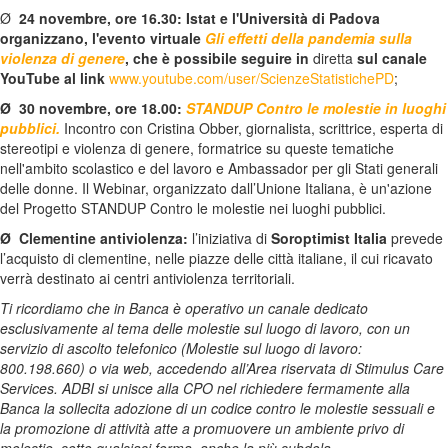
Ø
24 novembre
, ore 16.30: Istat e l'Università di Padova
organizzano, l'evento virtuale
Gli effetti della pandemia sulla
violenza di genere
, che è possibile seguire in
diretta
sul canale
YouTube al link
www.youtube.com/user/ScienzeStatistichePD
;
Ø
30 novembre
, ore 18.00:
STANDUP Contro le molestie in luoghi
pubblici.
Incontro con Cristina Obber, giornalista, scrittrice, esperta di
stereotipi e violenza di genere, formatrice su queste tematiche
nell'ambito scolastico e del lavoro e Ambassador per gli Stati generali
delle donne. Il Webinar, organizzato dall’Unione Italiana, è un'azione
del Progetto STANDUP Contro le molestie nei luoghi pubblici.
Ø
Clementine antiviolenza:
l’iniziativa di
Soroptimist Italia
prevede
l’acquisto di clementine, nelle piazze delle città italiane, il cui ricavato
verrà destinato ai centri antiviolenza territoriali.
Ti ricordiamo che in Banca è operativo un canale dedicato
esclusivamente al tema delle molestie sul luogo di lavoro, con un
servizio di ascolto telefonico (Molestie sul luogo di lavoro:
800.198.660) o via web, accedendo all’Area riservata di Stimulus Care
Services. ADBI si unisce alla CPO nel richiedere fermamente alla
Banca la sollecita adozione di un codice contro le molestie sessuali e
la promozione di attività atte a promuovere un ambiente privo di