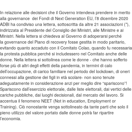
In relazione alle decisioni che il Governo intendeva prendere in merito
alla governance dei Fondi di Next Generation EU, l’8 dicembre 2020
ADBI ha condiviso una lettera, sottoscritta da altre 21 associazioni (*),
indirizzata al Presidente del Consiglio dei Ministri, alle Ministre e ai
Ministri. Nella lettera si chiedeva al Governo di adoperarsi perché
la governance del Piano di recovery fosse gestita in modo paritario,
evitando quanto accaduto con il Comitato Colao, quando fu necessaria
la protesta pubblica perché si includessero nel Comitato anche delle
donne. Nella lettera si sottolinea come le donne - che hanno sofferto
forse più di altri degli effetti della pandemia, in termini di calo
dell’occupazione, di carico familiare nel periodo del lockdown, di oneri
connessi alla gestione dei figli in età scolare- non sono tenute
adeguatamente in considerazione anzi per meglio dire “spariscono”!
Spariscono dall’esercizio elettorale, dalle liste elettorali, dai vertici delle
cariche pubbliche, dai luoghi decisionali, dal mercato del lavoro. Si
accentua il fenomeno NEET (Not in education, Employment or
Training). Ciò nonostante venga sottolineato da tante parti che solo il
pieno utilizzo del valore portato dalle donne potrà far ripartire
l’economia.