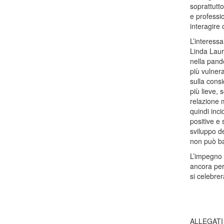
soprattutto
e professi
interagire
L’interessa
Linda Laura
nella pand
più vulnerab
sulla cons
più lieve,
relazione m
quindi inci
positive e 
sviluppo de
non può ba
L’impegno a
ancora per 
si celebrer
ALLEGATI