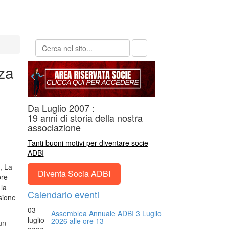
za
Da Luglio 2007 :
19 anni di storia della nostra
associazione
Tanti buoni motivi per diventare socie
ADBI
, La
Diventa Socia ADBI
bre
la
Calendario eventi
sione
03
Assemblea Annuale ADBI 3 Luglio
luglio
2026 alle ore 13
un