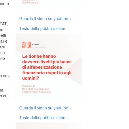
anente
Guarda il video su youtube »
STAT,
Testo della pubblicazione »
ne
etti
ia) e
nza
una
rio
a sola
ua
n cui
Guarda il video su youtube »
Testo della pubblicazione »