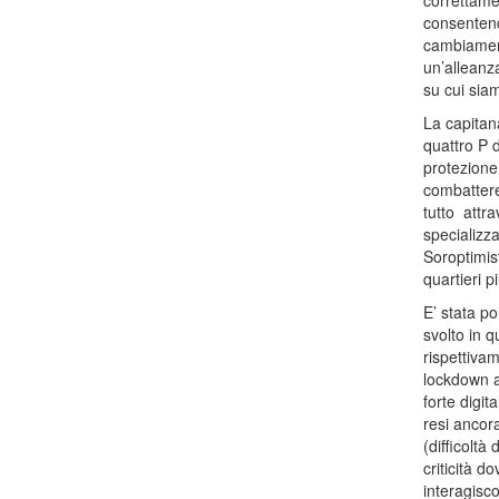
correttame
consentend
cambiament
un’alleanz
su cui sia
La capitana
quattro P 
protezione 
combattere 
tutto attr
specializza
Soroptimist
quartieri pi
E’ stata po
svolto in q
rispettiva
lockdown a
forte digit
resi ancora
(difficolt
criticità d
interagisco