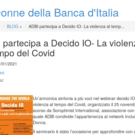
onne della Banca d'Italia
BLOG
»
ADBI partecipa a Decido IO- La violenza al temp...
 partecipa a Decido IO- La violen
empo del Covid
2/01/2021
int
su:
Un’armonica sinfonia a più voci nel webinar decido IO
violenza al tempo del Covid, organizzato il 25 novem
scorso da Soroptimist International, associazione con 
quale ADBI condivide l’appartenenza al network Inclu
Donna.
Il seminario è stato l’occasione per approfondire con 