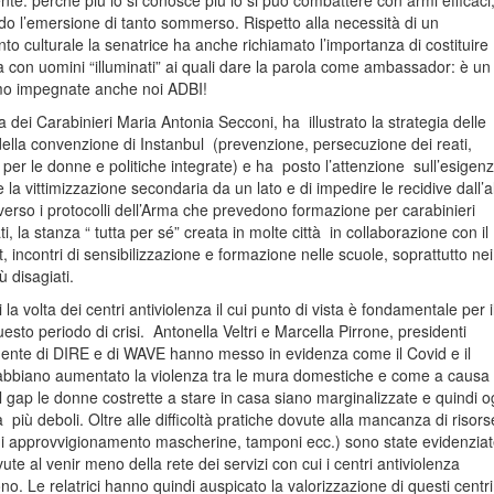
nte: perché più lo si conosce più lo si può combattere con armi efficaci
o l’emersione di tanto sommerso. Rispetto alla necessità di un
o culturale la senatrice ha anche richiamato l’importanza di costituire
a con uomini “illuminati” ai quali dare la parola come ambassador: è u
mo impegnate anche noi ADBI!
 dei Carabinieri Maria Antonia Secconi, ha illustrato la strategia delle
della convenzione di Instanbul (prevenzione, persecuzione dei reati,
per le donne e politiche integrate) e ha posto l’attenzione sull’esigenz
la vittimizzazione secondaria da un lato e di impedire le recidive dall’alt
averso i protocolli dell’Arma che prevedono formazione per carabinieri
ti, la stanza “ tutta per sé” creata in molte città in collaborazione con il
, incontri di sensibilizzazione e formazione nelle scuole, soprattutto nei
ù disagiati.
i la volta dei centri antiviolenza il cui punto di vista è fondamentale per i
uesto periodo di crisi. Antonella Veltri e Marcella Pirrone, presidenti
mente di DIRE e di WAVE hanno messo in evidenza come il Covid e il
bbiano aumentato la violenza tra le mura domestiche e come a causa 
al gap le donne costrette a stare in casa siano marginalizzate e quindi o
 più deboli. Oltre alle difficoltà pratiche dovute alla mancanza di risors
à di approvvigionamento mascherine, tamponi ecc.) sono state evidenziat
ovute al venir meno della rete dei servizi con cui i centri antiviolenza
no. Le relatrici hanno quindi auspicato la valorizzazione di questi centri