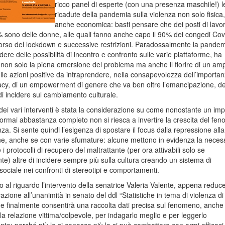
ricco panel di esperte (con una presenza maschile!) l
ricadute della pandemia sulla violenza non solo fisica
anche economica: basti pensare che dei posti di lavo
0% sono delle donne, alle quali fanno anche capo il 90% dei congedi Cov
corso del lockdown e successive restrizioni. Paradossalmente la pandem
dere delle possibilità di incontro e confronto sulle varie piattaforme, ha
 non solo la piena emersione del problema ma anche il fiorire di un am
ulle azioni positive da intraprendere, nella consapevolezza dell’importa
acy, di un empowerment di genere che va ben oltre l’emancipazione, de
di incidere sul cambiamento culturale.
e dei vari interventi è stata la considerazione su come nonostante un imp
ormai abbastanza completo non si riesca a invertire la crescita del fe
nza. Si sente quindi l’esigenza di spostare il focus dalla repressione alla
e, anche se con varie sfumature: alcune mettono in evidenza la necess
i protocolli di recupero del maltrattante (per ora attivabili solo se
te) altre di incidere sempre più sulla cultura creando un sistema di
ociale nei confronti di stereotipi e comportamenti.
vo al riguardo l’intervento della senatrice Valeria Valente, appena reduc
azione all’unanimità in senato del ddl “Statistiche in tema di violenza di
e finalmente consentirà una raccolta dati precisa sul fenomeno, anche
la relazione vittima/colpevole, per indagarlo meglio e per leggerlo