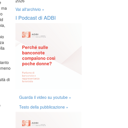
2026
e
, ma
Vai all'archivio »
ro
I Podcast di ADBI
id
ia,
pio
nza
lla
ianto
nomeno
ità di
Guarda il video su youtube »
e
Testo della pubblicazione »