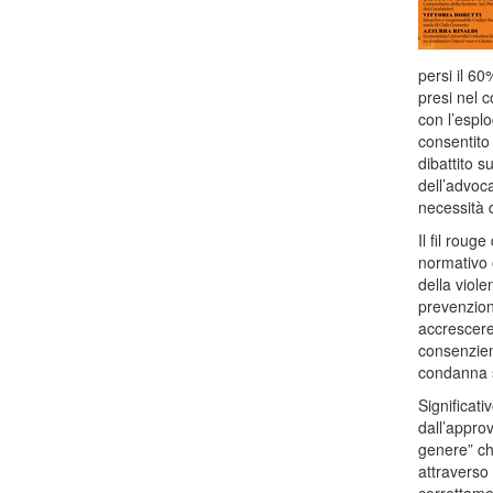
persi il 6
presi nel 
con l’esplo
consentito
dibattito s
dell’advoc
necessità 
Il fil roug
normativo 
della viole
prevenzion
accrescere 
consenzien
condanna s
Significati
dall’approv
genere” ch
attraverso 