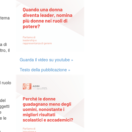
,
n tema
a di
ro, il
Guarda il video su youtube »
Testo della pubblicazione »
l ruolo
del
ggetti
e
e le
,