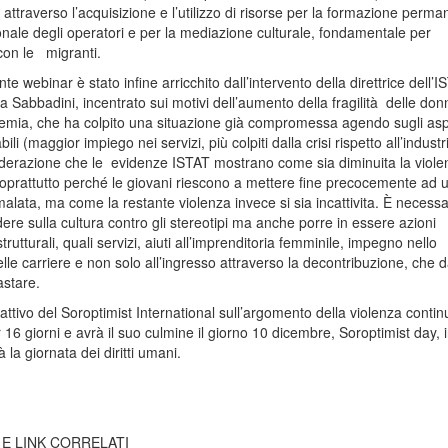
 attraverso l’acquisizione e l’utilizzo di risorse per la formazione perm
onale degli operatori e per la mediazione culturale, fondamentale per
 con le migranti.
nte webinar è stato infine arricchito dall’intervento della direttrice dell’I
 Sabbadini, incentrato sui motivi dell’aumento della fragilità delle don
emia, che ha colpito una situazione già compromessa agendo sugli asp
ili (maggior impiego nei servizi, più colpiti dalla crisi rispetto all’industr
iderazione che le evidenze ISTAT mostrano come sia diminuita la viole
 soprattutto perché le giovani riescono a mettere fine precocemente ad 
alata, ma come la restante violenza invece si sia incattivita. È necessa
dere sulla cultura contro gli stereotipi ma anche porre in essere azioni
strutturali, quali servizi, aiuti all’imprenditoria femminile, impegno nello
lle carriere e non solo all’ingresso attraverso la decontribuzione, che d
stare.
ttivo del Soroptimist International sull’argomento della violenza contin
16 giorni e avrà il suo culmine il giorno 10 dicembre, Soroptimist day, i
à la giornata dei diritti umani.
 E LINK CORRELATI