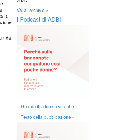
2026
is.
a
Vai all'archivio »
a la
I Podcast di ADBI
azione
97 da
Guarda il video su youtube »
Testo della pubblicazione »