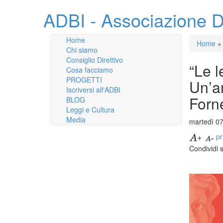
ADBI - Associazione D
Home
Home
»
Chi siamo
Consiglio Direttivo
“Le l
Cosa facciamo
PROGETTI
Un’an
Iscriversi all'ADBI
Forn
BLOG
Leggi e Cultura
Media
martedì 0
pr
Condividi 