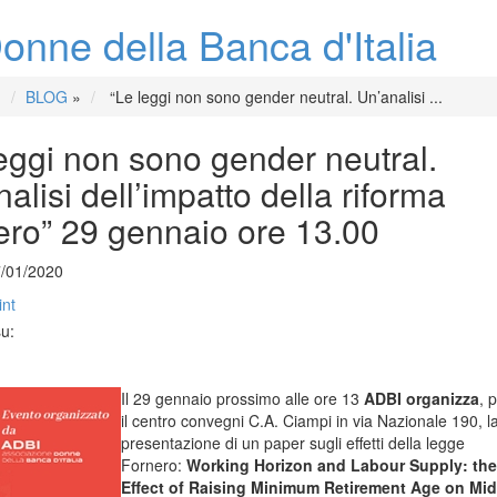
onne della Banca d'Italia
BLOG
»
“Le leggi non sono gender neutral. Un’analisi ...
eggi non sono gender neutral.
alisi dell’impatto della riforma
ero” 29 gennaio ore 13.00
7/01/2020
int
su:
Il 29 gennaio prossimo alle ore 13
ADBI organizza
, 
il centro convegni C.A. Ciampi in via Nazionale 190, l
presentazione di un paper sugli effetti della legge
Fornero:
Working Horizon and Labour Supply: the
Effect of Raising Minimum Retirement Age on Mid