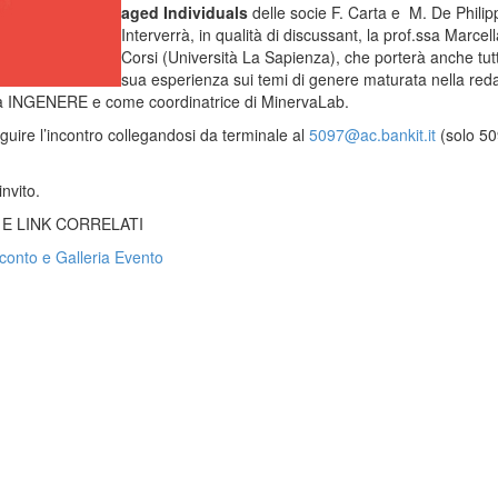
aged Individuals
delle socie F. Carta e M. De Philipp
Interverrà, in qualità di discussant, la prof.ssa Marcell
Corsi
(Università La Sapienza), che porterà anche tutt
sua esperienza sui temi di genere maturata nella red
sta INGENERE e come coordinatrice di MinervaLab.
guire l’incontro collegandosi da terminale al
5097@ac.bankit.it
(solo 50
nvito.
 E LINK CORRELATI
onto e Galleria Evento