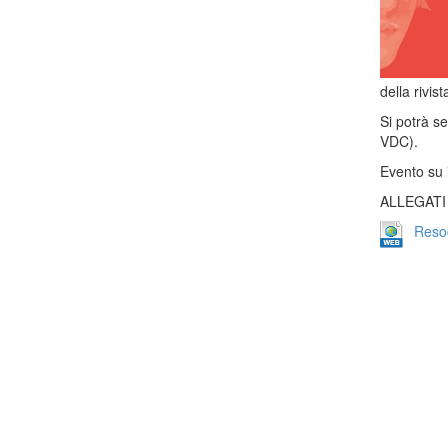
della rivi
Si potrà se
VDC).
Evento su i
ALLEGATI
Resoc