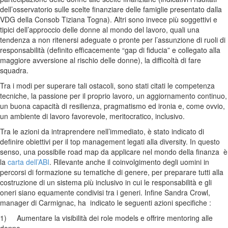
dell’osservatorio sulle scelte finanziare delle famiglie presentato dalla
VDG della Consob Tiziana Togna). Altri sono invece più soggettivi e
tipici dell’approccio delle donne al mondo del lavoro, quali una
tendenza a non ritenersi adeguate o pronte per l’assunzione di ruoli di
responsabilità (definito efficacemente “gap di fiducia” e collegato alla
maggiore avversione al rischio delle donne), la difficoltà di fare
squadra.
Tra i modi per superare tali ostacoli, sono stati citati le competenza
tecniche, la passione per il proprio lavoro, un aggiornamento continuo,
un buona capacità di resilienza, pragmatismo ed ironia e, come ovvio,
un ambiente di lavoro favorevole, meritocratico, inclusivo.
Tra le azioni da intraprendere nell’immediato, è stato indicato di
definire obiettivi per il top management legati alla diversity. In questo
senso, una possibile road map da applicare nel mondo della finanza è
la
carta dell’ABI
. Rilevante anche il coinvolgimento degli uomini in
percorsi di formazione su tematiche di genere, per preparare tutti alla
costruzione di un sistema più inclusivo in cui le responsabilità e gli
oneri siano equamente condivisi tra i generi. Infine Sandra Crowl,
manager di Carmignac, ha indicato le seguenti azioni specifiche :
1) Aumentare la visibilità dei role models e offrire mentoring alle