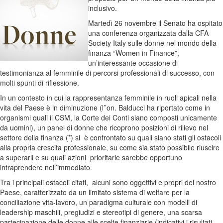
inclusivo.
Martedì 26 novembre il Senato ha ospitato
una conferenza organizzata dalla CFA
Society Italy sulle donne nel mondo della
finanza “Women in Finance”,
un’interessante occasione di
testimonianza al femminile di percorsi professionali di successo, con
molti spunti di riflessione.
In un contesto in cui la rappresentanza femminile in ruoli apicali nella
vita del Paese è in diminuzione (l’’on. Balducci ha riportato come in
organismi quali il CSM, la Corte dei Conti siano composti unicamente
da uomini), un panel di donne che ricoprono posizioni di rilievo nel
settore della finanza (*) si è confrontato su quali siano stati gli ostacoli
alla propria crescita professionale, su come sia stato possibile riuscire
a superarli e su quali azioni prioritarie sarebbe opportuno
intraprendere nell’immediato.
Tra i principali ostacoli citati, alcuni sono oggettivi e propri del nostro
Paese, caratterizzato da un limitato sistema di welfare per la
conciliazione vita-lavoro, un paradigma culturale con modelli di
leadership maschili, pregiudizi e stereotipi di genere, una scarsa
partecipazione delle donne alle scelte finanziarie (indicativi i risultati