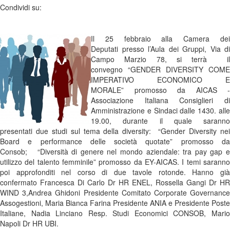
Condividi su:
Il 25 febbraio alla Camera dei
Deputati presso l’Aula dei Gruppi, Via di
Campo Marzio 78, si terrà il
convegno “GENDER DIVERSITY COME
IMPERATIVO ECONOMICO E
MORALE” promosso da AICAS -
Associazione Italiana Consiglieri di
Amministrazione e Sindaci dalle 1430. alle
19.00, durante il quale saranno
presentati due studi sul tema della diversity: “Gender Diversity nei
Board e performance delle società quotate” promosso da
Consob; “Diversità di genere nel mondo aziendale: tra pay gap e
utilizzo del talento femminile” promosso da EY-AICAS. I temi saranno
poi approfonditi nel corso di due tavole rotonde. Hanno già
confermato Francesca Di Carlo Dr HR ENEL, Rossella Gangi Dr HR
WIND 3,Andrea Ghidoni Presidente Comitato Corporate Governance
Assogestioni, Maria Bianca Farina Presidente ANIA e Presidente Poste
Italiane, Nadia Linciano Resp. Studi Economici CONSOB, Mario
Napoli Dr HR UBI.