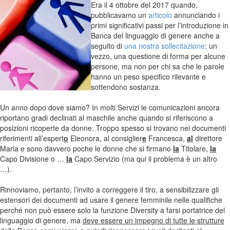
Era il 4 ottobre del 2017 quando,
pubblicavamo un
articolo
annunciando i
primi significativi passi per l’introduzione in
Banca del linguaggio di genere anche a
seguito di
una nostra sollecitazione
: un
vezzo, una questione di forma per alcune
persone, ma non per chi sa che le parole
hanno un peso specifico rilevante e
sottendono sostanza.
Un anno dopo dove siamo? In molti Servizi le comunicazioni ancora
riportano gradi declinati al maschile anche quando si riferiscono a
posizioni ricoperte da donne. Troppo spesso si trovano nei documenti
riferimenti all’espert
o
Eleonora, al consiglier
e
Francesca,
al
direttore
Maria e sono davvero poche le donne che si firmano
la
Titolare,
la
Capo Divisione o …
la
Capo Servizio (ma qui il problema è un altro
…).
Rinnoviamo, pertanto, l’invito a correggere il tiro, a sensibilizzare gli
estensori dei documenti ad usare il genere femminile nelle qualifiche
perché non può essere solo la funzione Diversity a farsi portatrice del
linguaggio di genere, ma
deve essere un impegno di tutte le strutture