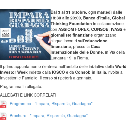
Dal 3 al 31 ottobre,
ogni
martedì dalle
18:30 alle 20:00
,
Banca d’Italia, Global
Thinking Foundation
in collaborazione
con
ASSIOM FOREX
,
CONSOB
,
IVASS
e
giornaliste finanziarie
organizzano
cinque incontri sull’
educazione
finanziaria
, presso la
Casa
Internazionale delle Donne
, in Via della
Lungara 19, a Roma.
Il primo appuntamento rientrerà nell’ambito delle iniziative della
World
Investor Week
indetta dalla
IOSCO
e da
Consob in Italia
, rivolte a
Investitori e Famiglie. Il corso si ripeterà a gennaio.
Programma in allegato.
ALLEGATI E LINK CORRELATI
Programma - "Impara, Risparmia, Guadagna”
Brochure - "Impara, Risparmia, Guadagna”