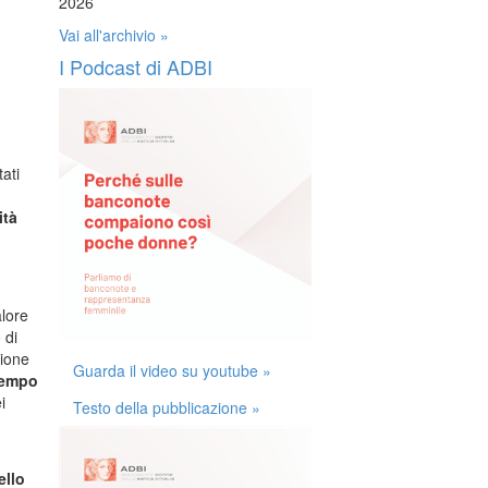
2026
Vai all'archivio »
I Podcast di ADBI
ati
ità
lore
 di
zione
Guarda il video su youtube »
 tempo
i
Testo della pubblicazione »
ello