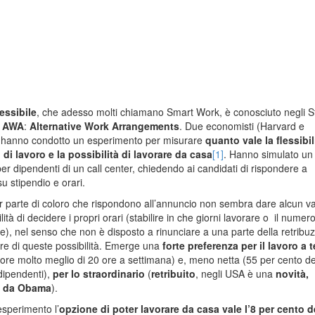
lessibile
, che adesso molti chiamano Smart Work, è conosciuto negli St
e
AWA
:
Alternative Work Arrangements
. Due economisti (Harvard e
 hanno condotto un esperimento per misurare
quanto vale la flessibil
i di lavoro e la possibilità di lavorare da casa
[1]
. Hanno simulato un
er dipendenti di un call center, chiedendo ai candidati di rispondere a
 stipendio e orari.
 parte di coloro che rispondono all’annuncio non sembra dare alcun va
ilità di decidere i propri orari (stabilire in che giorni lavorare o il numero
te), nel senso che non è disposto a rinunciare a una parte della retribu
ire di queste possibilità. Emerge una
forte preferenza per il lavoro a
ore molto meglio di 20 ore a settimana) e, meno netta (55 per cento de
dipendenti),
per lo straordinario
(
retribuito
, negli USA è una
novità,
a da Obama
).
esperimento l’
opzione di poter lavorare da casa vale l’8 per cento
d