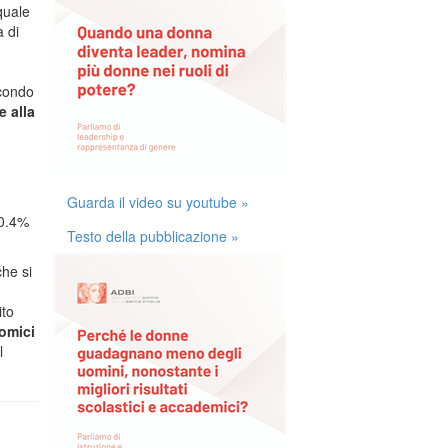
quale
à di
econdo
e alla
Guarda il video su youtube »
10.4%
Testo della pubblicazione »
che si
ito
omici
l