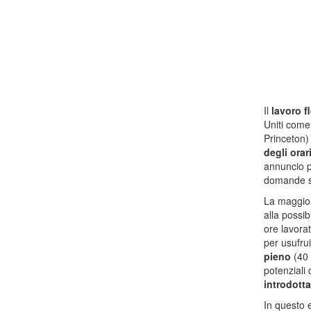
Il
lavoro f
Uniti com
Princeton)
degli orar
annuncio p
domande su
La maggior
alla possib
ore lavora
per usufru
pieno
(40 
potenziali 
introdott
In questo 