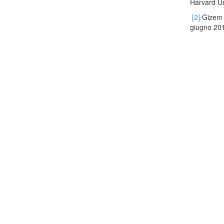
Harvard U
[2]
Gizem K
giugno 201