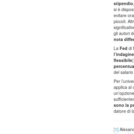
stipendio
si è dispos
evitare ora
piccoli. Al
significati
gli autori 
nota diff
La
Fed
di 
l’indagine
flessibile
[
percentua
del salario
Per l’univ
applica al 
un’opzione 
sufficient
sono la pr
datore di 
[1]
Alexand