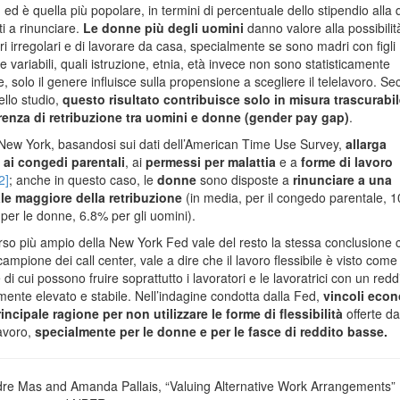
, ed è quella più popolare, in termini di percentuale dello stipendio alla 
ti a rinunciare.
Le donne più degli uomini
danno valore alla possibilit
ri irregolari e di lavorare da casa, specialmente se sono madri con figli
tre variabili, quali istruzione, etnia, età invece non sono statisticamente
ve, solo il genere influisce sulla propensione a scegliere il telelavoro. S
dello studio,
questo risultato contribuisce solo in misura trascurabil
erenza di retribuzione tra uomini e donne (gender pay gap)
.
New York, basandosi sui dati dell’American Time Use Survey,
allarga
 ai congedi parentali
, ai
permessi per malattia
e a
forme di lavoro
2]
; anche in questo caso, le
donne
sono disposte a
rinunciare a una
le maggiore della retribuzione
(in media, per il congedo parentale, 
 per le donne, 6.8% per gli uomini).
erso più ampio della New York Fed vale del resto la stessa conclusione 
campione dei call center, vale a dire che il lavoro flessibile è visto come
di cui possono fruire soprattutto i lavoratori e le lavoratrici con un redd
emente elevato e stabile. Nell’indagine condotta dalla Fed,
vincoli econ
incipale ragione per non utilizzare le forme di flessibilità
offerte da
lavoro,
specialmente per le donne e per le fasce di reddito basse.
re Mas and Amanda Pallais, “Valuing Alternative Work Arrangements”