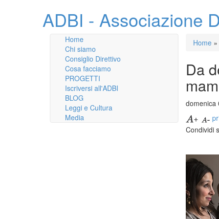
ADBI - Associazione D
Home
Home
»
Chi siamo
Consiglio Direttivo
Da do
Cosa facciamo
PROGETTI
mamm
Iscriversi all'ADBI
BLOG
domenica 
Leggi e Cultura
Media
pr
Condividi 