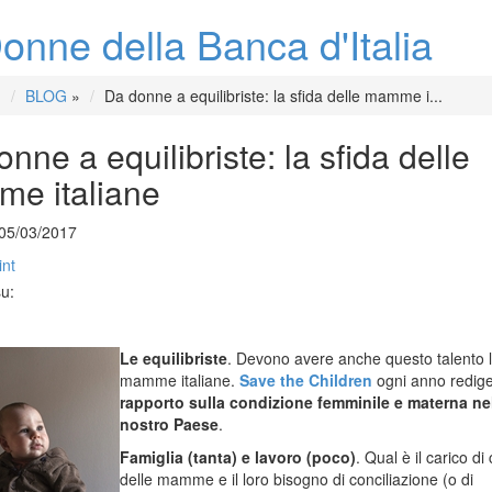
onne della Banca d'Italia
BLOG
»
Da donne a equilibriste: la sfida delle mamme i...
nne a equilibriste: la sfida delle
e italiane
05/03/2017
int
su:
Le equilibriste
. Devono avere anche questo talento 
mamme italiane.
Save the Children
ogni anno redig
rapporto sulla condizione femminile e materna ne
nostro Paese
.
Famiglia (tanta) e lavoro (poco)
. Qual è il carico di
delle mamme e il loro bisogno di conciliazione (o di