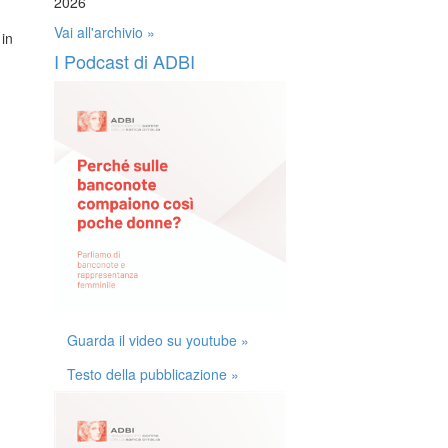
2026
Vai all'archivio »
in
I Podcast di ADBI
Guarda il video su youtube »
Testo della pubblicazione »