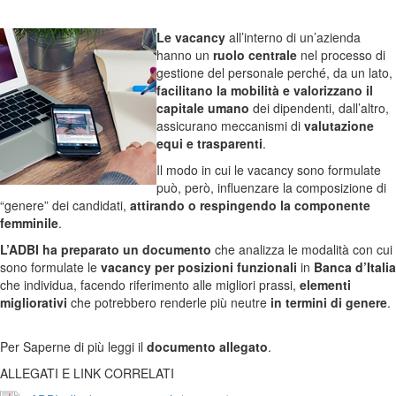
Le vacancy
all’interno di un’azienda
hanno un
ruolo centrale
nel processo di
gestione del personale perché, da un lato,
facilitano la mobilità e valorizzano il
capitale umano
dei dipendenti, dall’altro,
assicurano meccanismi di
valutazione
equi e trasparenti
.
Il modo in cui le vacancy sono formulate
può, però, influenzare la composizione di
“genere” dei candidati,
attirando o respingendo la componente
femminile
.
L’ADBI ha preparato un documento
che analizza le modalità con cui
sono formulate le
vacancy per posizioni funzionali
in
Banca d’Italia
che individua, facendo riferimento alle migliori prassi,
elementi
migliorativi
che potrebbero renderle più neutre
in termini di genere
.
Per Saperne di più leggi il
documento allegato
.
ALLEGATI E LINK CORRELATI