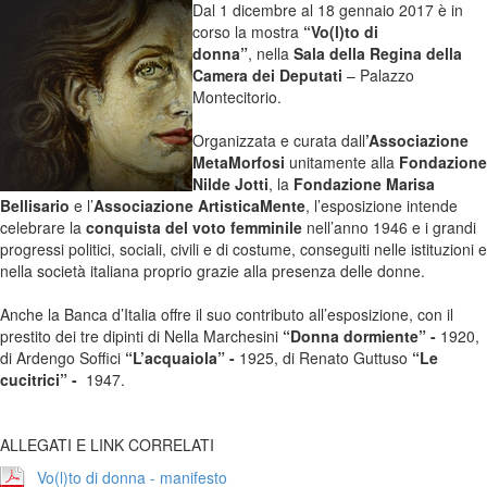
Dal 1 dicembre al 18 gennaio 2017 è in
corso la mostra
“Vo(l)to di
donna”
, nella
Sala della Regina della
Camera dei Deputati
– Palazzo
Montecitorio.
Organizzata e curata dall
’Associazione
MetaMorfosi
unitamente alla
Fondazione
Nilde Jotti
, la
Fondazione Marisa
Bellisario
e l’
Associazione ArtisticaMente
,
l’esposizione intende
celebrare la
conquista del voto femminile
nell’anno 1946 e i grandi
progressi politici, sociali, civili e di costume, conseguiti nelle istituzioni e
nella società italiana proprio grazie alla presenza delle donne.
Anche la Banca d’Italia offre il suo contributo all’esposizione, con il
prestito dei tre dipinti di Nella Marchesini
“Donna dormiente” -
1920,
di Ardengo Soffici
“L’acquaiola”
-
1925, di Renato Guttuso
“Le
cucitrici” -
1947.
ALLEGATI E LINK CORRELATI
Vo(l)to di donna - manifesto