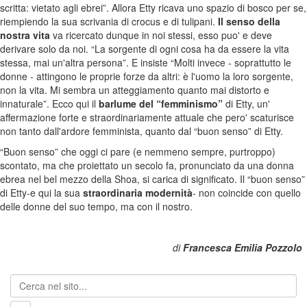
scritta: vietato agli ebrei”. Allora Etty ricava uno spazio di bosco per se,
riempiendo la sua scrivania di crocus e di tulipani.
Il senso della
nostra vita
va ricercato dunque in noi stessi, esso puo' e deve
derivare solo da noi. “La sorgente di ogni cosa ha da essere la vita
stessa, mai un'altra persona”. E insiste “Molti invece - soprattutto le
donne - attingono le proprie forze da altri: è l'uomo la loro sorgente,
non la vita. Mi sembra un atteggiamento quanto mai distorto e
innaturale”. Ecco qui il
barlume del “femminismo”
di Etty, un'
affermazione forte e straordinariamente attuale che pero' scaturisce
non tanto dall'ardore femminista, quanto dal “buon senso” di Etty.
“Buon senso” che oggi ci pare (e nemmeno sempre, purtroppo)
scontato, ma che proiettato un secolo fa, pronunciato da una donna
ebrea nel bel mezzo della Shoa, si carica di significato. Il “buon senso”
di Etty-e qui la sua
straordinaria modernità
- non coincide con quello
delle donne del suo tempo, ma con il nostro.
di
Francesca Emilia Pozzolo