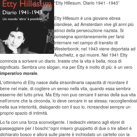
“Etty Hillesum, Diario 1941 -1943”
Etty Hillesum è una giovane ebrea
olandese, ad Amsterdam vive gli anni più
atroci della persecuzione nazista. Si
consegna spontaneamente per farsi
internare nel campo di transito di
Westerborck; nel 1943 viene deportata ad
Auschwitz, e qui muore. Nel 1941 Etty
comincia a scrivere un diario. Insiste che la vita è bella, ricca di
significato. Sembra uno slogan, ma per Etty è molto di più: è un vero
imperativo morale
.
L'ottimismo di Etty nasce dalla straordinaria capacità di ricordare il
bene nel male, di cogliere un senso nella vita, quando essa sembra
esserne del tutto priva. Ma Etty non puo cercare il senso della sua vita
nell'orrore che la circonda, lo deve cercare in se stessa: raccogliendosi
nella sua interiorità, dialogando con il suo io, ricreandosi sempre un
proprio spazio di intimità.
Lo fa con una forza sconvolgente. I tedeschi vietano agli ebrei di
passeggiare per I boschi:“ogni misero gruppetto di due o tre alberi è
dichiarato bosco e allora sulle piante è inchiodato un cartello con la