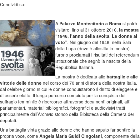
Condividi su:
A
Palazzo Montecitorio a Roma
si potrà
visitare, fino al 31 ottobre 2016,
la mostra
“1946, l’anno della svolta. Le donne al
voto”
. Nel giugno del 1946, nella Sala
della Lupa (dove è allestita la mostra)
furono proclamati i risultati del referendum
istituzionale che segnò la nascita della
Repubblica Italiana.
La mostra è dedicata alle
battaglie e alle
vittorie delle donne
nel corso dei 70 anni di storia della nostra Italia,
dal celebre giorno in cui le donne conquistarono il diritto di eleggere e
di essere elette. Il lungo percorso compiuto per la conquista del
suffragio femminile è ripercorso attraverso documenti originali, atti
parlamentari, materiali bibliografici, fotografici e audiovisivi tratti
principalmente dall’Archivio storico della Biblioteca della Camera dei
deputati.
Una battaglia vinta grazie alle donne che hanno saputo far sentire la
propria voce, come
Angela Maria Guidi Cingolani
, componente della