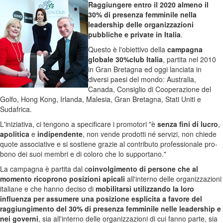
Raggiungere entro il 2020 almeno il
30% di presenza femminile nella
leadership delle organizzazioni
pubbliche e private in Italia
.
Questo è l'obiettivo della
campagna
globale 30%club Italia
, partita nel 2010
in Gran Bretagna ed oggi lanciata in
diversi paesi del mondo: Australia,
Canada, Consiglio di Cooperazione del
Golfo, Hong Kong, Irlanda, Malesia, Gran Bretagna, Stati Uniti e
Sudafrica.
L'iniziativa, ci tengono a specificare i promotori "è
senza fini di lucro
,
apolitica
e
indipendente
, non vende prodotti né servizi, non chiede
quote associative e si sostiene grazie al contributo professionale pro-
bono dei suoi membri e di coloro che lo supportano."
La campagna è partita dal c
oinvolgimento di persone che al
momento ricoprono posizioni apicali
all'interno delle organizzazioni
italiane e che hanno deciso di
mobilitarsi utilizzando la loro
influenza per assumere una posizione esplicita a favore del
raggiungimento del 30% di presenza femminile nelle leadership e
nei governi
, sia all'interno delle organizzazioni di cui fanno parte, sia