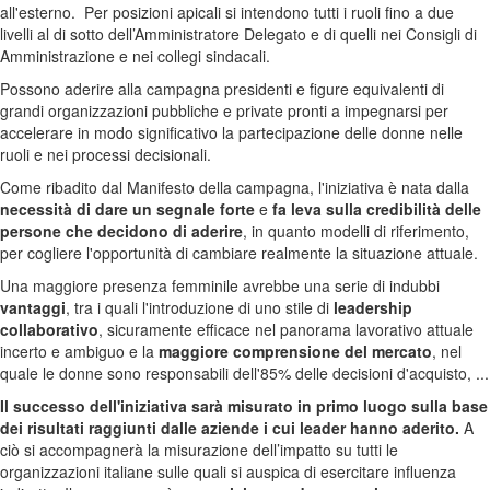
all'esterno. Per posizioni apicali si intendono tutti i ruoli fino a due
livelli al di sotto dell’Amministratore Delegato e di quelli nei Consigli di
Amministrazione e nei collegi sindacali.
Possono aderire alla campagna presidenti e figure equivalenti di
grandi organizzazioni pubbliche e private pronti a impegnarsi per
accelerare in modo significativo la partecipazione delle donne nelle
ruoli e nei processi decisionali.
Come ribadito dal Manifesto della campagna, l'iniziativa è nata dalla
necessità di dare un segnale forte
e
fa leva sulla credibilità delle
persone che decidono di aderire
, in quanto modelli di riferimento,
per cogliere l'opportunità di cambiare realmente la situazione attuale.
Una maggiore presenza femminile avrebbe una serie di indubbi
vantaggi
, tra i quali l'introduzione di uno stile di
leadership
collaborativo
, sicuramente efficace nel panorama lavorativo attuale
incerto e ambiguo e la
maggiore comprensione del mercato
, nel
quale le donne sono responsabili dell'85% delle decisioni d'acquisto, ...
Il successo dell'iniziativa sarà misurato in primo luogo sulla base
dei risultati raggiunti dalle aziende i cui leader hanno aderito.
A
ciò si accompagnerà la misurazione dell’impatto su tutti le
organizzazioni italiane sulle quali si auspica di esercitare influenza