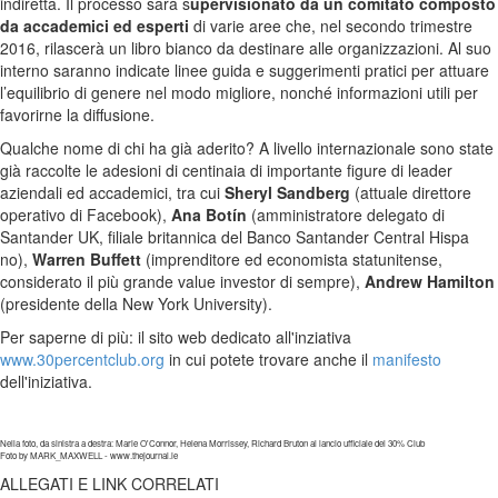
indiretta. Il processo sarà s
upervisionato da un comitato composto
da accademici ed esperti
di varie aree che, nel secondo trimestre
2016, rilascerà un libro bianco da destinare alle organizzazioni. Al suo
interno saranno indicate linee guida e suggerimenti pratici per attuare
l’equilibrio di genere nel modo migliore, nonché informazioni utili per
favorirne la diffusione.
Qualche nome di chi ha già aderito? A livello internazionale sono state
già raccolte le adesioni di centinaia di importante figure di leader
aziendali ed accademici, tra cui
Sheryl Sandberg
(attuale direttore
operativo di Facebook),
Ana Botín
(amministratore delegato di
Santander UK, filiale britannica del Banco Santander Central Hispa
no),
Warren Buffett
(imprenditore ed economista statunitense,
considerato il più grande value investor di sempre),
Andrew Hamilton
(presidente della New York University).
Per saperne di più: il sito web dedicato all'inziativa
www.30percentclub.org
in cui potete trovare anche il
manifesto
dell'iniziativa.
Nella foto, da sinistra a destra:
Marie O'Connor, Helena Morrissey, Richard Bruton al lancio ufficiale del 30% Club
Foto by MARK_MAXWELL - www.thejournal.ie
ALLEGATI E LINK CORRELATI