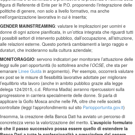
figura di Referente di Ente per le P.O. proponendo l’integrazione delle
politiche di genere, non solo a livello formativo, ma anche
nell’organizzazione lavorativa in cui è inserita;
GENDER MAINSTREAMING
: valutare le implicazioni per uomini e
donne di ogni azione pianificata, in un’ottica integrata che riguardi tutti
i possibili settori di intervento pubblico, dall’occupazione, all’istruzione,
alle relazioni esterne. Questo porterà cambiamenti a largo raggio e
duraturi, che incideranno sulla cultura aziendale;
MONITORAGGIO
: servono indicatori per monitorare l’attuazione delle
leggi sulle pari opportunità (lo sottolinea anche l’
OCSE
, che sta per
emanare
Linee Guida
in argomento). Per esempio, occorrerà valutare
ex post se le misure di flessibilità lavorative adottate per migliorare
l’equilibrio vita lavoro (anche in ambito pubblico grazie alla legge
delega 124/2015, c.d. Riforma Madia) avranno ripercussioni sulla
progressione in carriera specialmente delle donne. Si parla di
applicare la Golfo Mosca anche nelle PA, oltre che nelle società
controllate (leggi l'approfondimento sul sito
Pariopportunita.gov.it
)
Insomma, la creazione della Banca Dati ha avviato un percorso di
concretezza verso la valorizzazione del merito.
L’auspicio formulato
è che il passo successivo possa essere quello di estendere la
Banca Dati a tutte le professionalità a prescindere dal genere
,