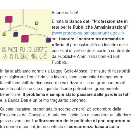
Buone notizie!
È nata la
Banca dati "Professioniste in
rete per le Pubbliche Amministrazioni"
(
www.prorete-pa.pariopportunita.gov.it
)
per
favorire l'incontro tra domanda e
offerta
di professionalità da inserire nelle
posizioni di vertice delle società controllate
da Pubbliche Amministrazioni ed Enti
Pubblici.
In Italia abbiamo norme (la Legge Golfo-Mosca, le misure di flessibilità
per migliorare l’equilibrio vita lavoro), fondi comunitari da spendere,
talenti femminili da riconoscere e valorizzare… e un gran numero di
società pubbliche che di queste risorse potrebbero grandemente
beneficiare. I
l problema è sempre stato passare dalle parole ai fat
ti
e la Banca Dati è un primo traguardo concreto.
Questa iniziativa, presentata lo scorso venerdì 25 settembre dalla
Presidenza del Consiglio, è nata con l’obiettivo di compiere un ulteriore
passo avanti per il
rafforzamento delle politiche di pari opportunità
tra donne e uomini, in un contesto di
concorrenza basata sulla