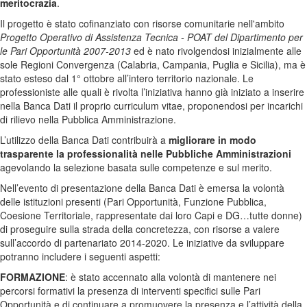
meritocrazia
.
Il progetto è stato cofinanziato con risorse comunitarie nell'ambito
Progetto Operativo di Assistenza Tecnica - POAT del Dipartimento per
le Pari Opportunità 2007-2013
ed è nato rivolgendosi inizialmente alle
sole Regioni Convergenza (Calabria, Campania, Puglia e Sicilia), ma è
stato esteso dal 1° ottobre all’intero territorio nazionale. Le
professioniste alle quali è rivolta l’iniziativa hanno già iniziato a inserire
nella Banca Dati il proprio curriculum vitae, proponendosi per incarichi
di rilievo nella Pubblica Amministrazione.
L’utilizzo della Banca Dati contribuirà a
migliorare in modo
trasparente la professionalità nelle Pubbliche Amministrazioni
agevolando la selezione basata sulle competenze e sul merito.
Nell’evento di presentazione della Banca Dati è emersa la volontà
delle istituzioni presenti (Pari Opportunità, Funzione Pubblica,
Coesione Territoriale, rappresentate dai loro Capi e DG…tutte donne)
di proseguire sulla strada della concretezza, con risorse a valere
sull’accordo di partenariato 2014-2020. Le iniziative da sviluppare
potranno includere i seguenti aspetti:
FORMAZIONE
: è stato accennato alla volontà di mantenere nei
percorsi formativi la presenza di interventi specifici sulle Pari
Opportunità e di continuare a promuovere la presenza e l’attività della