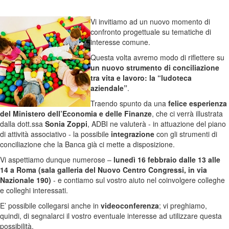
Vi invitiamo ad un nuovo momento di
confronto progettuale su tematiche di
interesse comune.
Questa volta avremo modo di riflettere su
un nuovo strumento di conciliazione
tra vita e lavoro: la “ludoteca
aziendale”
.
Traendo spunto da una
felice esperienza
del Ministero dell’Economia e delle Finanze
, che ci verrà illustrata
dalla dott.ssa
Sonia Zoppi
, ADBI ne valuterà - in attuazione del piano
di attività associativo - la possibile
integrazione
con gli strumenti di
conciliazione che la Banca già ci mette a disposizione.
Vi aspettiamo dunque numerose –
lunedì 16 febbraio dalle 13 alle
14 a Roma (sala galleria del Nuovo Centro Congressi, in via
Nazionale 190)
- e contiamo sul vostro aiuto nel coinvolgere colleghe
e colleghi interessati.
E’ possibile collegarsi anche in
videoconferenza
; vi preghiamo,
quindi, di segnalarci il vostro eventuale interesse ad utilizzare questa
possibilità.