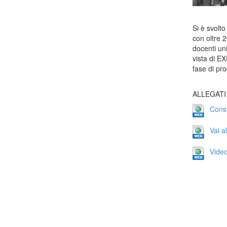
Si è svolt
con oltre 2
docenti uni
vista di E
fase di pr
ALLEGATI
Consu
Vai al
Video