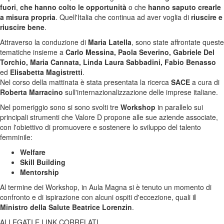
fuori
,
che hanno colto le opportunità
o che
hanno saputo crearle
a misura propria
. Quell'Italia che continua ad aver voglia di
riuscire e
riuscire bene
.
Attraverso la conduzione di
Maria Latella
, sono state affrontate queste
tematiche insieme a
Carlo Messina, Paola Severino, Gabriele Del
Torchio, Maria Cannata, Linda Laura Sabbadini, Fabio Benasso
ed
Elisabetta Magistretti
.
Nel corso della mattinata è stata presentata la ricerca
SACE
a cura di
Roberta Marracino
sull'internazionalizzazione delle imprese italiane.
Nel pomeriggio sono si sono svolti tre
Workshop
in parallelo sui
principali strumenti che Valore D propone alle sue aziende associate,
con l'obiettivo di promuovere e sostenere lo sviluppo del talento
femminile:
Welfare
Skill Building
Mentorship
Al termine dei Workshop, in Aula Magna si è tenuto un momento di
confronto e di ispirazione con alcuni ospiti d'eccezione, quali i
l
Ministro della Salute Beatrice Lorenzin
.
ALLEGATI E LINK CORRELATI