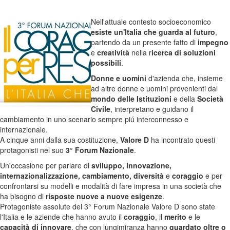
Nell'attuale contesto socioeconomico
esiste un'Italia che guarda al futuro
,
partendo da un presente fatto di
impegno
e
creatività
nella r
icerca di soluzioni
possibili
.
Donne e uomini
d'azienda che, insieme
ad altre donne e uomini provenienti dal
mondo delle Istituzioni
e della
Società
Civile
, interpretano e guidano il
cambiamento in uno scenario sempre piú interconnesso e
internazionale.
A cinque anni dalla sua costituzione,
Valore D
ha incontrato questi
protagonisti nel suo
3° Forum Nazionale
.
Un'occasione per parlare di
sviluppo, innovazione,
internazionalizzazione, cambiamento, diversità
e
coraggio
e per
confrontarsi su modelli e modalità di fare impresa in una società che
ha bisogno di
risposte nuove a nuove esigenze
.
Protagoniste assolute del 3° Forum Nazionale Valore D sono state
l'Italia e le aziende che hanno avuto il
coraggio
, il
merito
e le
capacità di innovare
, che con lungimiranza hanno
guardato oltre o