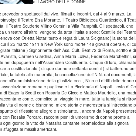
al LAVORO DELLE DONNE .
 prevedono spettacoli dal vivo, filmati e incontri, dal 4 al 9 marzo. La
involge il Teatro Elsa Morante, il Teatro Biblioteca Quarticciolo, il Teat
ia, il Teatro Scuderie Villino Corsini a Villa Pamphili. Gli spettacoli, che
a un teatro all'altro, vengono da tutta l'Italia e sono: Scintille del Teatr
nova con Orietta Notari testo e regia di Laura Sicignano( la storia dell
n cui il 25 marzo 1911 a New York sono morte 146 giovani operaie, di cu
rate italiane ) Signorinette dell' Ass. Cult. Beat 72 di Roma, scritto e di
 Avarista, Carmen Giardina, Anna Maria Loliva, Federica Marchettini, su
te nel dopoguerra nell'Assemblea Costituente. Cinque di loro, chiamate
 carta costituzionale ( cinque donne e settanta uomini ) si batterono per
riale, la tutela alla maternità, la cancellazione dell'N.N. dai documenti, l
one all'amministrazione della giustizia ecc.., Nina e i diritti delle donne 
 associazione romana e pugliese e La Piccionaia di Napoli . testo di Cec
gia di Eugenia Scotti con Rosaria De Cicco e Matteo Mauriello, una mad
i raccontano come, complice un viaggio in mare, tutta la famiglia si ritro
sulla vita di nonne e bisnonne, micro storia e macrostoria si intrecciano 
 spunto di riflessione allegro e stimolante.., ancora da Napoli presente
e con Rosalia Porcaro, racconti pieni di umorismo di donne pronte a
si ogni giorno la vita: da Natasha cantante neomelodica alla signora
sfuggita ai missili americani.