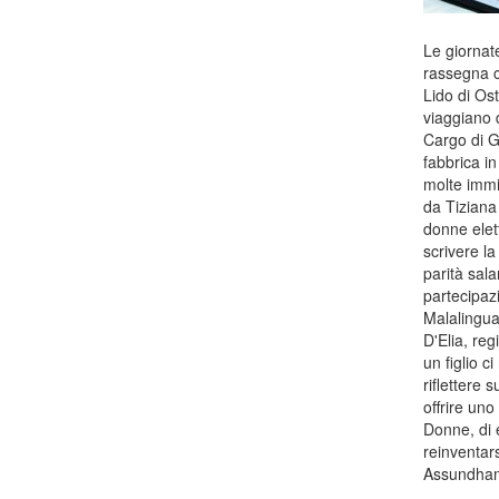
Le giornate
rassegna co
Lido di Ost
viaggiano d
Cargo di Ge
fabbrica i
molte immig
da Tiziana
donne elet
scrivere la
parità sala
partecipazi
Malalingua
D'Elia, re
un figlio c
riflettere 
offrire uno
Donne, di 
reinventar
Assundham 