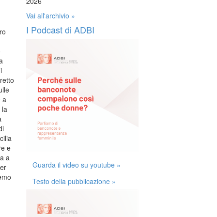
2026
Vai all'archivio »
I Podcast di ADBI
ro
o
a
i
retto
lle
 a
 la
a
di
ilia
re e
va a
Guarda il video su youtube »
per
remo
Testo della pubblicazione »