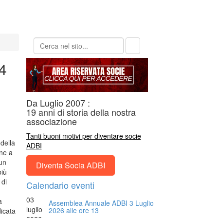
4
Da Luglio 2007 :
19 anni di storia della nostra
associazione
Tanti buoni motivi per diventare socie
della
ADBI
ne a
 un
Diventa Socia ADBI
più
 di
Calendario eventi
03
a
Assemblea Annuale ADBI 3 Luglio
luglio
2026 alle ore 13
icata