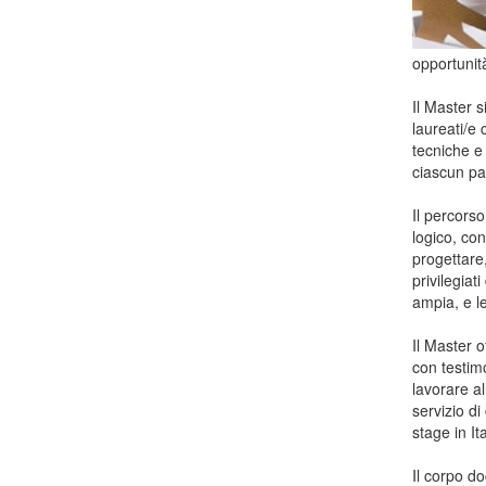
opportunit
Il Master s
laureati/e
tecniche e 
ciascun pa
Il percors
logico, con
progettare
privilegiat
ampia, e l
Il Master of
con testim
lavorare al
servizio di
stage in It
Il corpo do