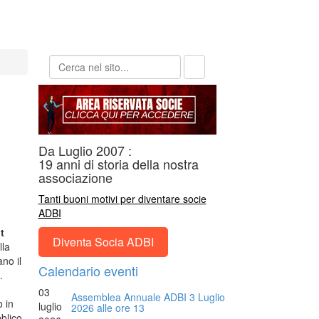
Da Luglio 2007 :
19 anni di storia della nostra
associazione
Tanti buoni motivi per diventare socie
ADBI
t
Diventa Socia ADBI
lla
no il
Calendario eventi
.
03
Assemblea Annuale ADBI 3 Luglio
 in
luglio
2026 alle ore 13
bblico