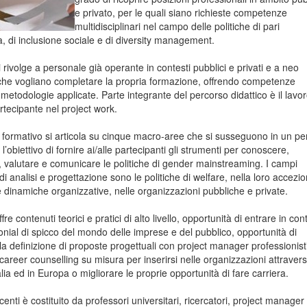
e privato, per le quali siano richieste competenze
multidisciplinari nel campo delle politiche di pari
à, di inclusione sociale e di diversity management.
i rivolge a personale già operante in contesti pubblici e privati e a neo
 che vogliano completare la propria formazione, offrendo competenze
metodologie applicate. Parte integrante del percorso didattico è il lavor
rtecipante nel project work.
o formativo si articola su cinque macro-aree che si susseguono in un pe
 l’obiettivo di fornire ai/alle partecipanti gli strumenti per conoscere,
, valutare e comunicare le politiche di gender mainstreaming. I campi
i di analisi e progettazione sono le politiche di welfare, nella loro accezi
e dinamiche organizzative, nelle organizzazioni pubbliche e private.
fre contenuti teorici e pratici di alto livello, opportunità di entrare in con
onial di spicco del mondo delle imprese e del pubblico, opportunità di
la definizione di proposte progettuali con project manager professionist
 career counselling su misura per inserirsi nelle organizzazioni attraver
alia ed in Europa o migliorare le proprie opportunità di fare carriera.
centi è costituito da professori universitari, ricercatori, project manager