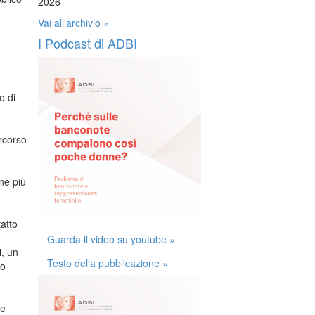
2026
Vai all'archivio »
I Podcast di ADBI
o di
rcorso
one più
tatto
Guarda il video su youtube »
i, un
Testo della pubblicazione »
so
 e