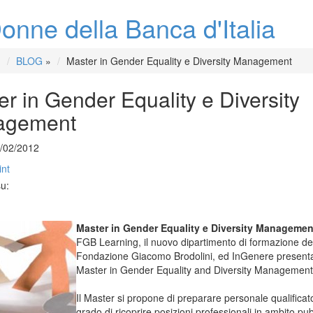
onne della Banca d'Italia
BLOG
»
Master in Gender Equality e Diversity Management
r in Gender Equality e Diversity
agement
0/02/2012
int
su:
Master in Gender Equality e Diversity Managemen
FGB Learning, il nuovo dipartimento di formazione de
Fondazione Giacomo Brodolini, ed InGenere presenta
Master in Gender Equality and Diversity Management
Il Master si propone di preparare personale qualificato
grado di ricoprire posizioni professionali in ambito pu