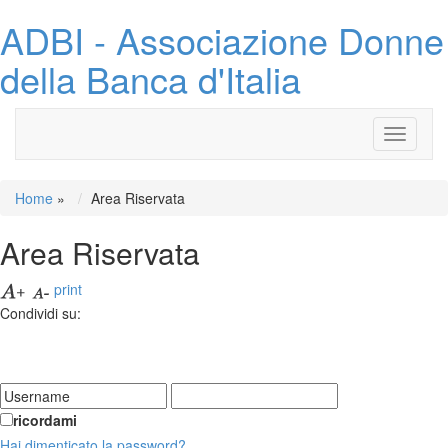
ADBI - Associazione Donne
della Banca d'Italia
Toggle
navigati
Home
»
Area Riservata
Area Riservata
print
Condividi su:
ricordami
Hai dimenticato la password?