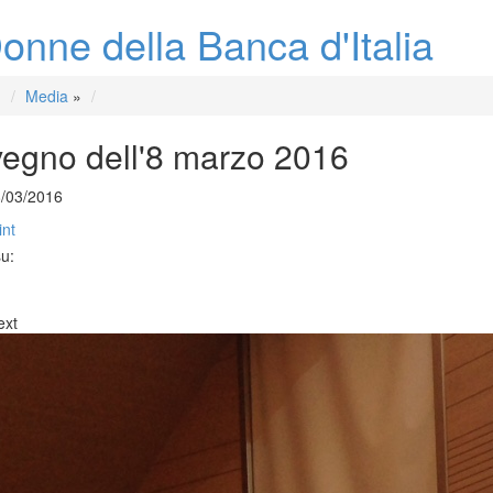
onne della Banca d'Italia
Media
»
egno dell'8 marzo 2016
8/03/2016
int
su:
ext