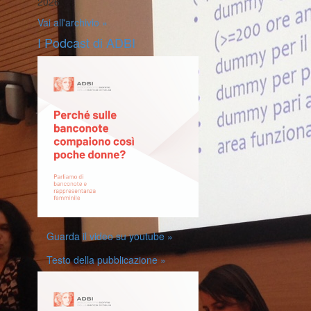
2026
Vai all'archivio »
I Podcast di ADBI
Guarda il video su youtube »
Testo della pubblicazione »