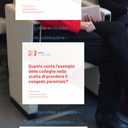
Guarda il video su youtube »
Testo della pubblicazione »
Guarda il video su youtube »
Testo della pubblicazione »