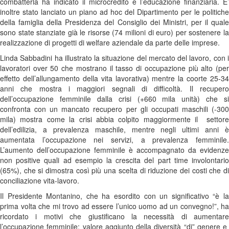
combatterla ha indicato il microcredito e l’educazione finanziaria. E’
inoltre stato lanciato un piano ad hoc del Dipartimento per le politiche
della famiglia della Presidenza del Consiglio dei Ministri, per il quale
sono state stanziate già le risorse (74 milioni di euro) per sostenere la
realizzazione di progetti di welfare aziendale da parte delle imprese.
Linda Sabbadini ha illustrato la situazione del mercato del lavoro, con i
lavoratori over 50 che mostrano il tasso di occupazione più alto (per
effetto dell’allungamento della vita lavorativa) mentre la coorte 25-34
anni che mostra i maggiori segnali di difficoltà. Il recupero
dell’occupazione femminile dalla crisi (+660 mila unità) che si
confronta con un mancato recupero per gli occupati maschili (-300
mila) mostra come la crisi abbia colpito maggiormente il settore
dell’edilizia, a prevalenza maschile, mentre negli ultimi anni è
aumentata l’occupazione nei servizi, a prevalenza femminile.
L’aumento dell’occupazione femminile è accompagnato da evidenze
non positive quali ad esempio la crescita del part time involontario
(65%), che si dimostra così più una scelta di riduzione dei costi che di
conciliazione vita-lavoro.
Il Presidente Montanino, che ha esordito con un significativo “è la
prima volta che mi trovo ad essere l’unico uomo ad un convegno!”, ha
ricordato i motivi che giustificano la necessità di aumentare
l’occupazione femminile: valore aggiunto della diversità “di” genere e