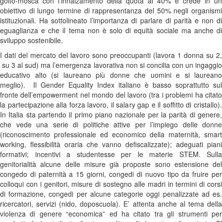
golfo-mosca con l’innalzamento della quota al 40% e crede in un
obiettivo di lungo termine di rappresentanza del 50% negli organismi
istituzionali. Ha sottolineato l’importanza di parlare di parità e non di
eguaglianza e che il tema non è solo di equità sociale ma anche di
sviluppo sostenibile.
I dati del mercato del lavoro sono preoccupanti (lavora 1 donna su 2,
su 3 al sud) ma l’emergenza lavorativa non si concilia con un ingaggio
educativo alto (si laureano più donne che uomini e si laureano
meglio). Il Gender Equality Index italiano è basso soprattutto sul
fronte dell’empowerment nel mondo del lavoro (tra i problemi ha citato
la partecipazione alla forza lavoro, il salary gap e il soffitto di cristallo).
In Italia sta partendo il primo piano nazionale per la parità di genere,
che vede una serie di politiche attive per l’impiego delle donne
(riconoscimento professionale ed economico della maternità, smart
working, flessibilità oraria che vanno defiscalizzate); adeguati piani
formativi; incentivi a studentesse per le materie STEM. Sulla
genitorialità alcune delle misure già proposte sono estensione del
congedo di paternità a 15 giorni, congedi di nuovo tipo da fruire per
colloqui con i genitori, misure di sostegno alle madri in termini di corsi
di formazione, congedi per alcune categorie oggi penalizzate ad es.
ricercatori, servizi (nido, doposcuola). E’ attenta anche al tema della
violenza di genere “economica” ed ha citato tra gli strumenti per