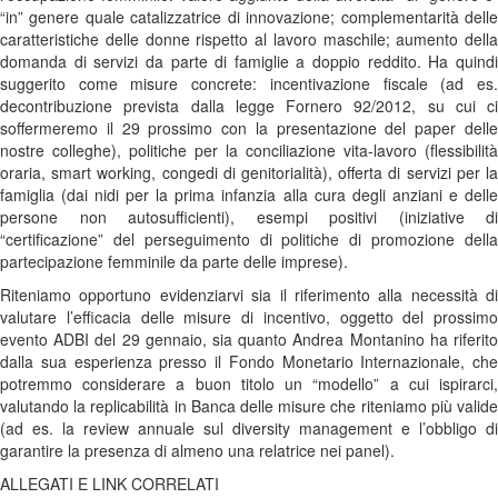
“in” genere quale catalizzatrice di innovazione; complementarità delle
caratteristiche delle donne rispetto al lavoro maschile; aumento della
domanda di servizi da parte di famiglie a doppio reddito. Ha quindi
suggerito come misure concrete: incentivazione fiscale (ad es.
decontribuzione prevista dalla legge Fornero 92/2012, su cui ci
soffermeremo il 29 prossimo con la presentazione del paper delle
nostre colleghe), politiche per la conciliazione vita-lavoro (flessibilità
oraria, smart working, congedi di genitorialità), offerta di servizi per la
famiglia (dai nidi per la prima infanzia alla cura degli anziani e delle
persone non autosufficienti), esempi positivi (iniziative di
“certificazione” del perseguimento di politiche di promozione della
partecipazione femminile da parte delle imprese).
Riteniamo opportuno evidenziarvi sia il riferimento alla necessità di
valutare l’efficacia delle misure di incentivo, oggetto del prossimo
evento ADBI del 29 gennaio, sia quanto Andrea Montanino ha riferito
dalla sua esperienza presso il Fondo Monetario Internazionale, che
potremmo considerare a buon titolo un “modello” a cui ispirarci,
valutando la replicabilità in Banca delle misure che riteniamo più valide
(ad es. la review annuale sul diversity management e l’obbligo di
garantire la presenza di almeno una relatrice nei panel).
ALLEGATI E LINK CORRELATI