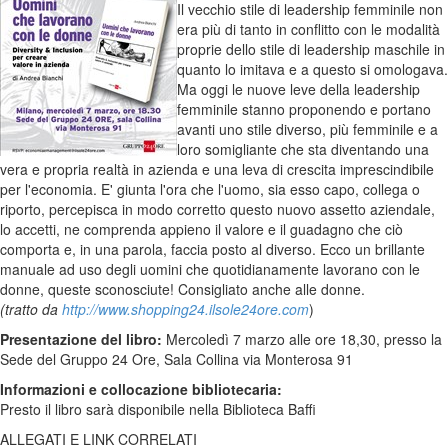
Il vecchio stile di leadership femminile non
era più di tanto in conflitto con le modalità
proprie dello stile di leadership maschile in
quanto lo imitava e a questo si omologava.
Ma oggi le nuove leve della leadership
femminile stanno proponendo e portano
avanti uno stile diverso, più femminile e a
loro somigliante che sta diventando una
vera e propria realtà in azienda e una leva di crescita imprescindibile
per l'economia. E' giunta l'ora che l'uomo, sia esso capo, collega o
riporto, percepisca in modo corretto questo nuovo assetto aziendale,
lo accetti, ne comprenda appieno il valore e il guadagno che ciò
comporta e, in una parola, faccia posto al diverso. Ecco un brillante
manuale ad uso degli uomini che quotidianamente lavorano con le
donne, queste sconosciute! Consigliato anche alle donne.
(tratto da
http://www.shopping24.ilsole24ore.com
)
Presentazione del libro:
Mercoledì 7 marzo alle ore 18,30, presso la
Sede del Gruppo 24 Ore, Sala Collina via Monterosa 91
Informazioni e collocazione bibliotecaria:
Presto il libro sarà disponibile nella Biblioteca Baffi
ALLEGATI E LINK CORRELATI