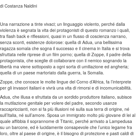
di Costanza Naldini
Una narrazione a tinte vivaci; un linguaggio violento, perché dalla
violenza è segnata la vita dei protagonisti di questo romanzo i quali,
tra flash back e riflessioni, quasi in un flusso di coscienza narrano,
senza sconti, esistenze dolorose: quella di Adua, una bellissima
ragazza somala che sogna il successo e il cinema in Italia e si trova
sfruttata nelle riprese di un film porno; quella di Zoppe, il padre della
protagonista, che sceglie di collaborare con il nemico sognando la
libertà ma viene sottoposto a ogni sorta di umiliazione ed angheria;
quella di un paese martoriato dalla guerra, la Somalia.
Zoppe, che conosce le molte lingue del Corno d’Africa, fa l’interprete
per gli invasori italiani e vivrà una vita di rimorsi e di incomunicabilità.
Adua, che illusa e sfruttata da un sordido produttore italiano, subisce
la mutilazione genitale per volere del padre, secondo usanze
raccapriccianti, non si fa più illusioni né sulla sua terra di origine, né
sull’Italia, né sull’amore. Sposa un immigrato molto più giovane di lei al
quale affibbia il soprannome di Titanic, perché arrivato a Lampedusa
su un barcone, ed è lucidamente consapevole che l’unico legame fra
loro, oltre al paese di origine, è il bisogno di protezione e pasti caldi di