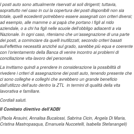
I posti auto sono attualmente riservati ai soli dirigenti; tuttavia,
soprattutto nel caso in cui la copertura dei posti disponibili non sia
totale, quelli eccedenti potrebbero essere assegnati con criteri diversi;
ad esempio, alle mamme o ai papà che portano i figli al nido
aziendale, o a chi ha figli nelle scuole dell’obbligo adiacenti a via
Nazionale. In ogni caso, riteniamo che un’assegnazione di una parte
dei posti, a cominciare da quelli inutilizzati, secondo criteri basati
sull’effettiva necessità anziché sul grado, sarebbe più equa e coerente
con l’orientamento della Banca di venire incontro ai problemi di
conciliazione vita-lavoro del personale.
La invitiamo quindi a prendere in considerazione la possibilità di
rivedere i criteri di assegnazione dei posti auto, tenendo presente che
ci sono colleghe e colleghi che avrebbero un grande beneficio
dall’utilizzo dell’auto dentro la ZTL in termini di qualità della vita
lavorativa e familiare.
Cordiali saluti.
Il Comitato direttivo dell’ADBI
(Paola Ansuini, Annalisa Bucalossi, Sabrina Cicin, Angela Di Maria,
Cristina Mastropasqua, Emanuela Nuccetelli, Isabella Stefanangeli)