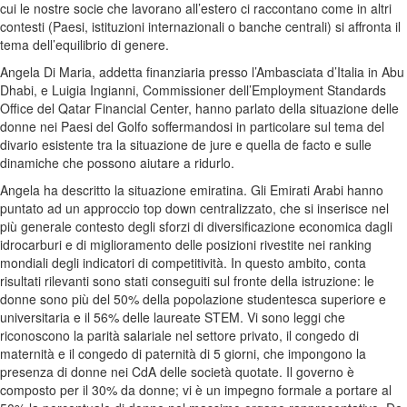
cui le nostre socie che lavorano all’estero ci raccontano come in altri
contesti (Paesi, istituzioni internazionali o banche centrali) si affronta il
tema dell’equilibrio di genere.
Angela Di Maria, addetta finanziaria presso l’Ambasciata d’Italia in Abu
Dhabi, e Luigia Ingianni, Commissioner dell’Employment Standards
Office del Qatar Financial Center, hanno parlato della situazione delle
donne nei Paesi del Golfo soffermandosi in particolare sul tema del
divario esistente tra la situazione de jure e quella de facto e sulle
dinamiche che possono aiutare a ridurlo.
Angela ha descritto la situazione emiratina. Gli Emirati Arabi hanno
puntato ad un approccio top down centralizzato, che si inserisce nel
più generale contesto degli sforzi di diversificazione economica dagli
idrocarburi e di miglioramento delle posizioni rivestite nei ranking
mondiali degli indicatori di competitività. In questo ambito, conta
risultati rilevanti sono stati conseguiti sul fronte della istruzione: le
donne sono più del 50% della popolazione studentesca superiore e
universitaria e il 56% delle laureate STEM. Vi sono leggi che
riconoscono la parità salariale nel settore privato, il congedo di
maternità e il congedo di paternità di 5 giorni, che impongono la
presenza di donne nei CdA delle società quotate. Il governo è
composto per il 30% da donne; vi è un impegno formale a portare al