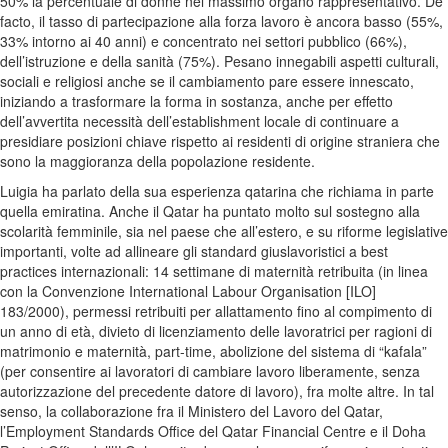
50% la percentuale di donne nel massimo organo rappresentativo. De
facto, il tasso di partecipazione alla forza lavoro è ancora basso (55%,
33% intorno ai 40 anni) e concentrato nei settori pubblico (66%),
dell’istruzione e della sanità (75%). Pesano innegabili aspetti culturali,
sociali e religiosi anche se il cambiamento pare essere innescato,
iniziando a trasformare la forma in sostanza, anche per effetto
dell’avvertita necessità dell’establishment locale di continuare a
presidiare posizioni chiave rispetto ai residenti di origine straniera che
sono la maggioranza della popolazione residente.
Luigia ha parlato della sua esperienza qatarina che richiama in parte
quella emiratina. Anche il Qatar ha puntato molto sul sostegno alla
scolarità femminile, sia nel paese che all’estero, e su riforme legislative
importanti, volte ad allineare gli standard giuslavoristici a best
practices internazionali: 14 settimane di maternità retribuita (in linea
con la Convenzione International Labour Organisation [ILO]
183/2000), permessi retribuiti per allattamento fino al compimento di
un anno di età, divieto di licenziamento delle lavoratrici per ragioni di
matrimonio e maternità, part-time, abolizione del sistema di “kafala”
(per consentire ai lavoratori di cambiare lavoro liberamente, senza
autorizzazione del precedente datore di lavoro), fra molte altre. In tal
senso, la collaborazione fra il Ministero del Lavoro del Qatar,
l’Employment Standards Office del Qatar Financial Centre e il Doha